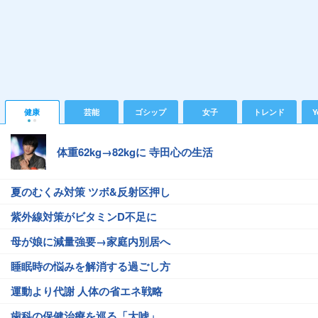
健康
芸能
ゴシップ
女子
トレンド
Y
体重62kg→82kgに 寺田心の生活
夏のむくみ対策 ツボ&反射区押し
紫外線対策がビタミンD不足に
母が娘に減量強要→家庭内別居へ
睡眠時の悩みを解消する過ごし方
運動より代謝 人体の省エネ戦略
歯科の保健治療を巡る「大嘘」