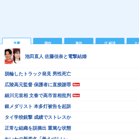
主要
国内
海外
IT 経済
ス
池田直人 佐藤佳奈と電撃結婚
脱輪したトラック発見 男性死亡
広陵高元監督 保護者に直接謝罪
細川元首相 文春で高市首相批判
銀メダリスト 本多灯被告を起訴
タイ学校銃撃 成績でストレスか
正常な組織を誤摘出 重篤な状態
れいわの新党名「覚えづらい」