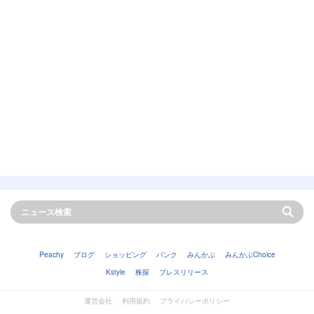
Peachy
ブログ
ショッピング
バンク
みんかぶ
みんかぶChoice
Kstyle
株探
プレスリリース
運営会社
利用規約
プライバシーポリシー