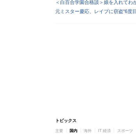
＜白百合学園合格談＞娘を入れてわ
元ミスター慶応、レイプに窃盗“6度
トピックス
主要
国内
海外
IT 経済
スポーツ