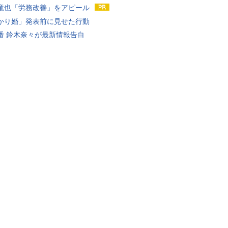
竜也「労務改善」をアピール
かり婚」発表前に見せた行動
番 鈴木奈々が最新情報告白