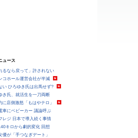
ニュース
れるなら戻って」許されない
ンコホール運営会社が半減
ない ひろゆき氏は出馬せず?
ゆき氏、就活生を一刀両断
予約に店側激怒「もはやテロ」
電車にベビーカー 議論呼ぶ
フレジ 日本で導入続く事情
140キロから劇的変化 回想
女優が「手つなぎデート」