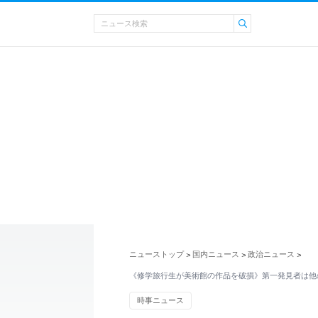
ニューストップ
国内ニュース
政治ニュース
>
>
>
《修学旅行生が美術館の作品を破損》第一発見者は他
時事ニュース