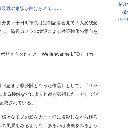
藤原
は装置の形状が曲げられて……
「授
今一
芳史・十日町市長は定例記者会見で「大変残念
とし、監視カメラの増設による対策強化の意向を
ョウタ作）と「Wellenwanne LFO」（カー
《急きょ非公開となった作品》として、『LOST
による接触などにより作品が破損した」として説
記載されている。
た様々なモノの影を大きく壁に投影しながら移ろ
らの風景をみるような、あるいは映画をみるよう