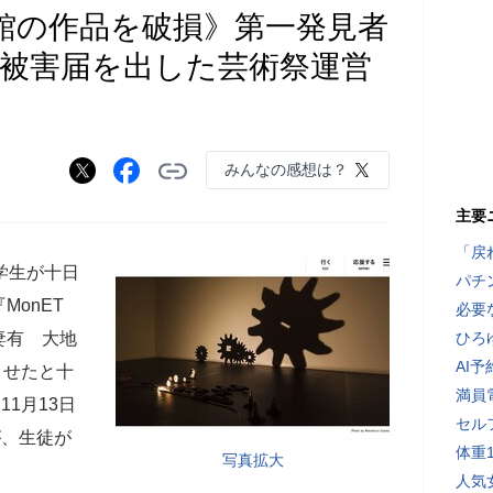
館の作品を破損》第一発見者
 被害届を出した芸術祭運営
みんなの感想は？
主要
「戻
学生が十日
パチ
onET
必要
妻有 大地
ひろ
AI
させたと十
満員
1月13日
セル
が、生徒が
体重
写真拡大
人気