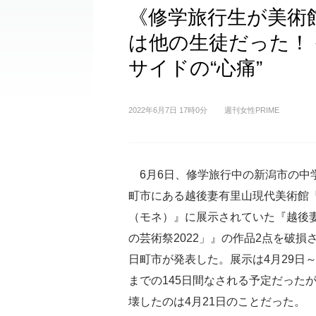
《修学旅行生が美術
は他の生徒だった！
サイドの“心痛”
2022年6月7日 17時0分
週刊女性PRIME
6月6日、修学旅行中の新潟市の中
町市にある越後妻有里山現代美術館『M
（モネ）』に展示されていた『越後
の芸術祭2022」』の作品2点を破損
日町市が発表した。展示は4月29日～1
までの145日間なされる予定だった
壊したのは4月21日のことだった。