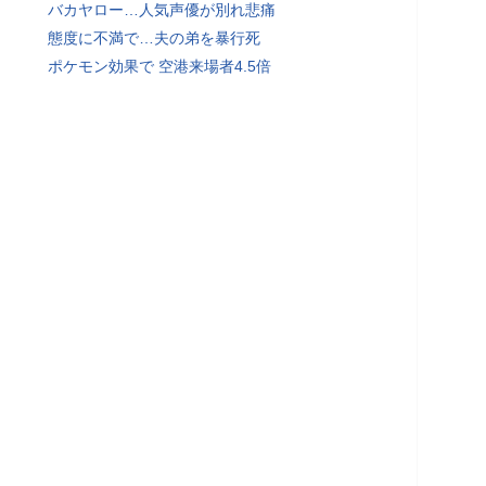
バカヤロー…人気声優が別れ悲痛
態度に不満で…夫の弟を暴行死
ポケモン効果で 空港来場者4.5倍