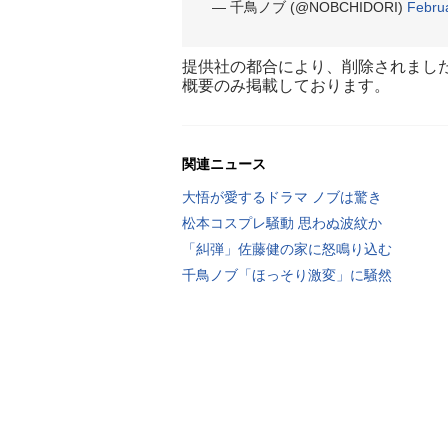
— 千鳥ノブ (@NOBCHIDORI)
Febru
提供社の都合により、削除されまし
概要のみ掲載しております。
関連ニュース
大悟が愛するドラマ ノブは驚き
松本コスプレ騒動 思わぬ波紋か
「糾弾」佐藤健の家に怒鳴り込む
千鳥ノブ「ほっそり激変」に騒然