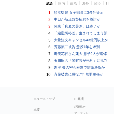
総合
国内
政治
海外
経済
IT
1.
須江監督 女子部員に3条件提示
2.
中日が新庄監督招聘を検討か
3.
関東「真夏の暑さ」は終了か
4.
「避難所格差」生まれてしまう訳
5.
大量注文キャンセル43億円以上か
6.
斉藤慎二被告 懲役7年を求刑
7.
寿美花代さん死去 息子2人が追悼
8.
玉川氏の「警察官が死刑」に批判
9.
趣里 夫の密会報道で離婚決断か
10.
斉藤被告に懲役7年 無罪主張か
ニューストップ
IT 経済
経済総合
主要
マーケット