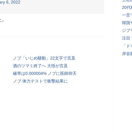
ary 6, 2022
20
一言
た。
韓国
ジブ
注目
「ド
岸谷
ノブ「いじめ騒動」22文字で言及
酒のツマミ終了へ 大悟が言及
確率は0.000004% ノブに医師仰天
ノブ 体力テストで衝撃結果に