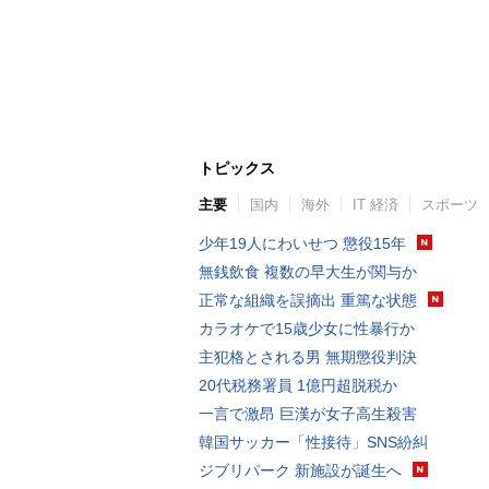
トピックス
主要
国内
海外
IT 経済
スポーツ
少年19人にわいせつ 懲役15年
無銭飲食 複数の早大生が関与か
正常な組織を誤摘出 重篤な状態
カラオケで15歳少女に性暴行か
主犯格とされる男 無期懲役判決
20代税務署員 1億円超脱税か
一言で激昂 巨漢が女子高生殺害
韓国サッカー「性接待」SNS紛糾
ジブリパーク 新施設が誕生へ