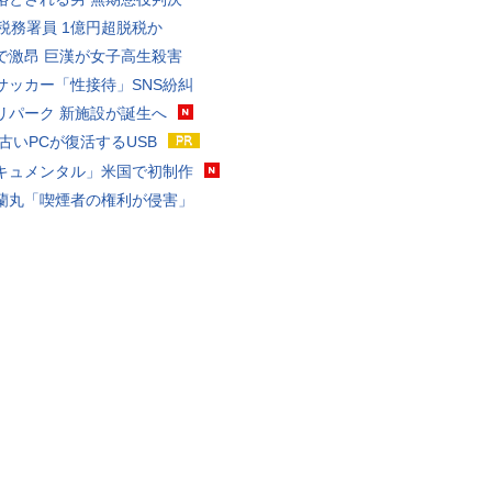
代税務署員 1億円超脱税か
で激昂 巨漢が女子高生殺害
サッカー「性接待」SNS紛糾
リパーク 新施設が誕生へ
 古いPCが復活するUSB
キュメンタル」米国で初制作
蘭丸「喫煙者の権利が侵害」