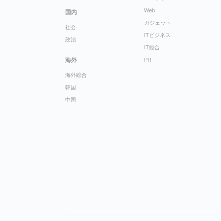
Web
国内
ガジェット
社会
ITビジネス
政治
IT総合
海外
PR
海外総合
韓国
中国