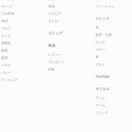
Jリーグ
韓流
ファッション
プロ野球
グラビア
トレンド
MLB
テレビ
本
ゴルフ
ゴシップ
教育・仕事
テニス
からだ
格闘技
映画
マネー
競馬
レビュー
車
相撲
プレゼント
グルメ
バスケ
特集
バレー
YouTube
フィギュア
サブカル
アニメ
ゲーム
コミック