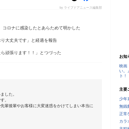
by ライブドアニュース編集部
erで、コロナに感染したとあらためて明かした
おり大丈夫です」と経過を報告
たら頑張ります！！」とつづった
お知
映画
い。
ト！
主要
いました。
少年
です。
や先輩後輩やお客様に大変迷惑をかけてしまい本当に
無銭
正常
カラ
主犯