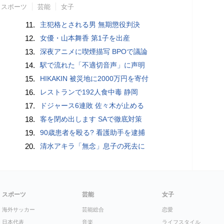
スポーツ
芸能
女子
11.
主犯格とされる男 無期懲役判決
12.
女優・山本舞香 第1子を出産
13.
深夜アニメに喫煙描写 BPOで議論
14.
駅で流れた「不適切音声」に声明
15.
HIKAKIN 被災地に2000万円を寄付
16.
レストランで192人食中毒 静岡
17.
ドジャース6連敗 佐々木が止める
18.
客を閉め出します SAで徹底対策
19.
90歳患者を殴る? 看護助手を逮捕
20.
清水アキラ「無念」息子の死去に
スポーツ
芸能
女子
海外サッカー
芸能総合
恋愛
日本代表
音楽
ライフスタイル