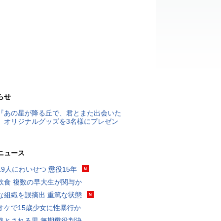
らせ
『あの星が降る丘で、君とまた出会いた
』オリジナルグッズを3名様にプレゼン
ニュース
19人にわいせつ 懲役15年
飲食 複数の早大生が関与か
な組織を誤摘出 重篤な状態
オケで15歳少女に性暴行か
格とされる男 無期懲役判決