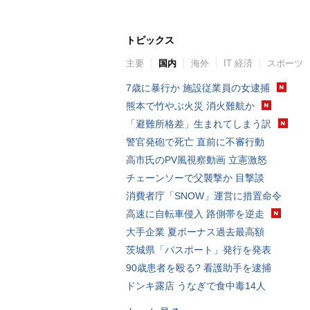
トピックス
主要
国内
海外
IT 経済
スポーツ
7歳に暴行か 施設従業員の女逮捕
熊本で竹やぶ火災 消火難航か
「避難所格差」生まれてしまう訳
警官発砲で死亡 直前に不審行動
高市氏のPV風視察動画 立憲激怒
チェーンソーで父襲撃か 目撃談
消費者庁「SNOW」運営に措置命令
高速に自転車侵入 路側帯を逆走
大手企業 夏ボーナス過去最高額
茨城県「パスポート」発行を発表
90歳患者を殴る? 看護助手を逮捕
ドンキ露店 うなぎで食中毒14人