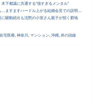
木下都議に共通する“強すぎるメンタル”
小室圭さん 母への告発状は返戻でも…ますますハードル上がる結婚会見での説明責任
前に騒動続出も沈黙の小室さん親子が招く窮地
在宅医療
,
神奈川
,
マンション
,
沖縄
,
井の頭線