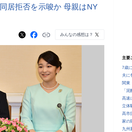
同居拒否を示唆か 母親はNY
みんなの感想は？
主要
7歳
夫に
関東
「泥
高速
立体
高市
家の
九州