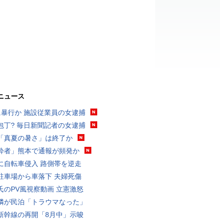
ニュース
に暴行か 施設従業員の女逮捕
包丁? 毎日新聞記者の女逮捕
「真夏の暑さ」は終了か
酔者」熊本で通報が頻発か
に自転車侵入 路側帯を逆走
駐車場から車落下 夫婦死傷
氏のPV風視察動画 立憲激怒
隣が民泊「トラウマなった」
新幹線の再開「8月中」示唆