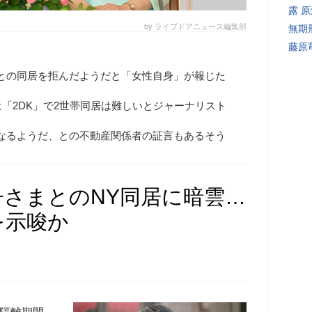
露 
by ライブドアニュース編集部
無期
藤原
との同居を拒んだようだと「女性自身」が報じた
「2DK」で2世帯同居は難しいとジャーナリスト
なるようだ、との不動産関係者の証言もあるそう
さまとのNY同居に暗雲…
を示唆か