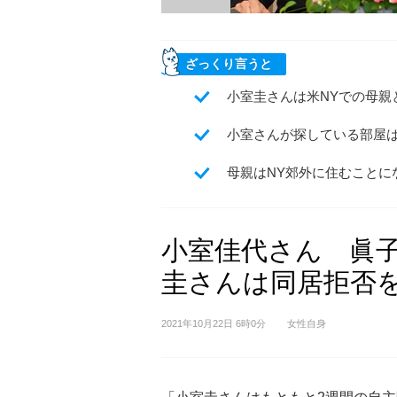
ざっくり言うと
小室圭さんは米NYでの母親
小室さんが探している部屋は
母親はNY郊外に住むことに
小室佳代さん 眞子
圭さんは同居拒否
2021年10月22日 6時0分
女性自身