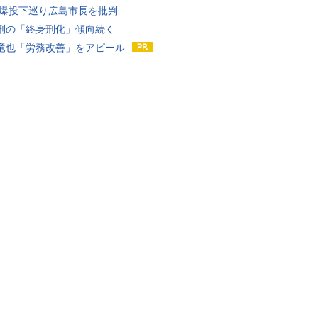
原爆投下巡り広島市長を批判
刑の「終身刑化」傾向続く
竜也「労務改善」をアピール