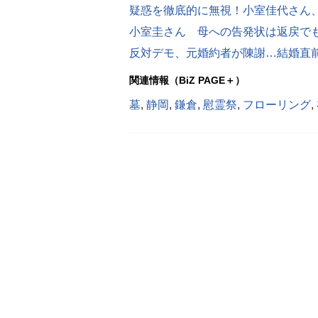
疑惑を徹底的に無視！小室佳代さん、
反対デモ、元婚約者が陳謝…結婚直
関連情報（BiZ PAGE＋）
墓
,
静岡
,
鎌倉
,
慰霊祭
,
フローリング
,