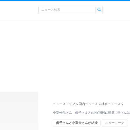
ニューストップ
国内ニュース
社会ニュース
>
>
>
小室佳代さん 眞子さまとのNY同居に暗雲…圭さん
眞子さんと小室圭さんが結婚
ニューヨーク