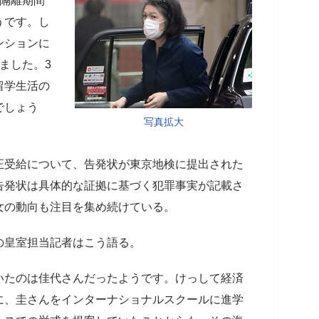
主隔離期間
うです。し
ンションに
ました。3
留学生活の
でしょう
写真拡大
正受給について、告発状が東京地検に提出された
告発状は具体的な証拠に基づく犯罪事実が記載さ
女の動向も注目を集め続けている。
の皇室担当記者はこう語る。
いたのは佳代さんだったようです。けっして経済
に、圭さんをインターナショナルスクールに進学