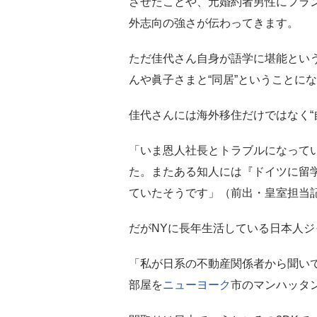
させたことや、元婚約者男性にフラ
外志向の強さが伝わってきます。
ただ佳代さん自身が語学に堪能とい
んや眞子さまと“同居”ということに
佳代さんには海外移住だけではなく“
「いま恩人社長とトラブルになってい
た。またある知人には『ドイツに留
ていたそうです」（前出・皇室担当
だがNYに長年生活している日本人
「私が日系の不動産関係者から聞い
部屋を
ニューヨーク
市のマンハッタ