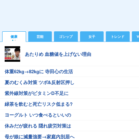
健康
芸能
ゴシップ
女子
トレンド
Y
あたりめ 血糖値を上げない理由
体重62kg→82kgに 寺田心の生活
夏のむくみ対策 ツボ&反射区押し
紫外線対策がビタミンD不足に
緑茶を飲むと死亡リスク低まる?
ヨーグルト いつ食べるといいの
休みだが疲れる 隠れ疲労対策は
母が娘に減量強要→家庭内別居へ