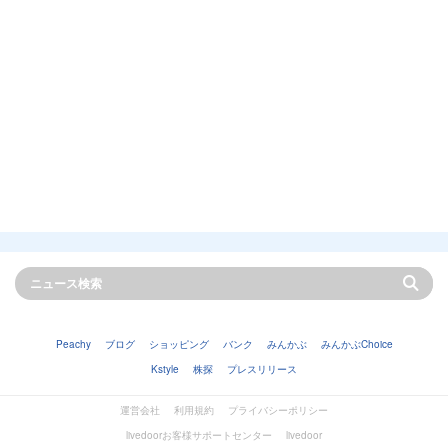
Peachy
ブログ
ショッピング
バンク
みんかぶ
みんかぶChoice
Kstyle
株探
プレスリリース
運営会社
利用規約
プライバシーポリシー
livedoorお客様サポートセンター
livedoor