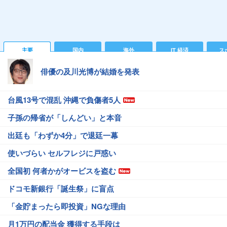
主要
国内
海外
IT 経済
ス
俳優の及川光博が結婚を発表
台風13号で混乱 沖縄で負傷者5人
子孫の帰省が「しんどい」と本音
出廷も「わずか4分」で退廷一幕
使いづらい セルフレジに戸惑い
全国初 何者かがオービスを盗む
ドコモ新銀行「誕生祭」に盲点
「金貯まったら即投資」NGな理由
月1万円の配当金 獲得する手段は