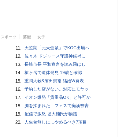
スポーツ
芸能
女子
11.
天竺鼠「元天竺鼠」でKOC出場へ
12.
佐々木 ドジャース守護神候補に
13.
長崎市長 平和宣言を読み飛ばし
14.
槍ヶ岳で遺体発見 19歳と確認
15.
重岡大毅&濱田崇裕 結婚W発表
16.
予約した店がない…対応にモヤッ
17.
イオン爆発「貴重品OK」と許可か
18.
胸を揉まれた…フェスで痴漢被害
19.
配信で激怒 堀大輔氏が物議
20.
人生台無しに…やめるべき7項目