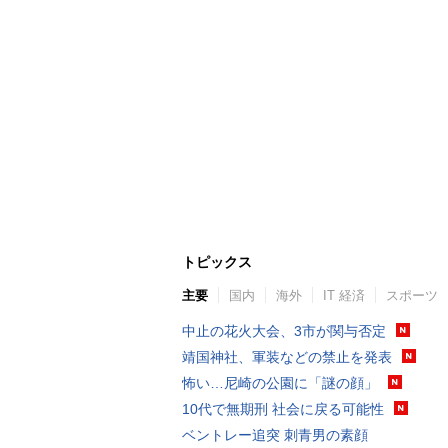
トピックス
主要
国内
海外
IT 経済
スポーツ
中止の花火大会、3市が関与否定
靖国神社、軍装などの禁止を発表
怖い…尼崎の公園に「謎の顔」
10代で無期刑 社会に戻る可能性
ベントレー追突 刺青男の素顔