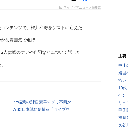
by ライブドアニュース編集部
談コンテンツで、桜井和寿をゲストに迎えた
やかな雰囲気で進行
、2人は喉のケアや作詞などについて話した
主要
た。
中止
靖国
怖い
10
ベン
B'z稲葉の別荘 豪華すぎて不興か
リュ
WBC日本戦に新情報「ライブ!?」
甲子
福岡
長谷