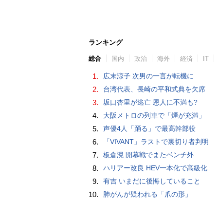
ランキング
総合
国内
政治
海外
経済
IT
1.
広末涼子 次男の一言が転機に
2.
台湾代表、長崎の平和式典を欠席
3.
坂口杏里が逃亡 恩人に不満も?
4.
大阪メトロの列車で「煙が充満」
5.
声優4人「踊る」で最高幹部役
6.
「VIVANT」ラストで裏切り者判明
7.
板倉滉 開幕戦でまたベンチ外
8.
ハリアー改良 HEV一本化で高級化
9.
有吉 いまだに後悔していること
10.
肺がんが疑われる「爪の形」