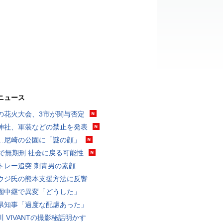
ニュース
の花火大会、3市が関与否定
神社、軍装などの禁止を発表
…尼崎の公園に「謎の顔」
代で無期刑 社会に戻る可能性
トレー追突 刺青男の素顔
ウジ氏の熊本支援方法に反響
園中継で異変「どうした」
県知事「過度な配慮あった」
川 VIVANTの撮影秘話明かす