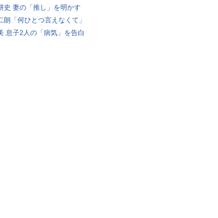
耕史 妻の「推し」を明かす
二朗「何ひとつ言えなくて」
美 息子2人の「病気」を告白