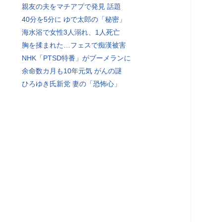
親友の夫をマチアプで発見 話題
40分を5分に ゆで太郎の「秘密」
海水浴で女性3人溺れ、1人死亡
胸を揉まれた…フェスで痴漢被害
NHK「PTSD特番」がブーメランに
余命数カ月も10年元気 がんの謎
ひろゆき氏新党 妻の「恐怖心」