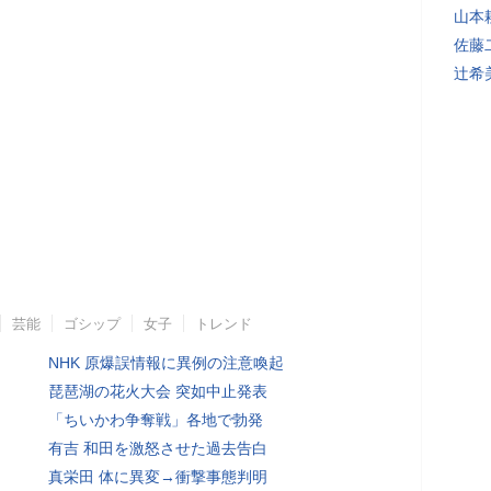
山本
佐藤
辻希
芸能
ゴシップ
女子
トレンド
NHK 原爆誤情報に異例の注意喚起
琵琶湖の花火大会 突如中止発表
「ちいかわ争奪戦」各地で勃発
有吉 和田を激怒させた過去告白
真栄田 体に異変→衝撃事態判明