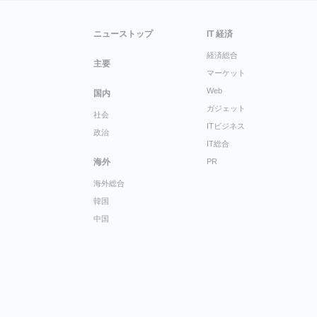
ニューストップ
IT 経済
経済総合
主要
マーケット
Web
国内
ガジェット
社会
ITビジネス
政治
IT総合
海外
PR
海外総合
韓国
中国