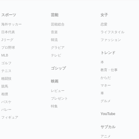
スポーツ
芸能
女子
海外サッカー
芸能総合
恋愛
日本代表
音楽
ライフスタイル
Jリーグ
韓流
ファッション
プロ野球
グラビア
トレンド
MLB
テレビ
本
ゴルフ
ゴシップ
教育・仕事
テニス
からだ
格闘技
映画
マネー
競馬
レビュー
車
相撲
プレゼント
グルメ
バスケ
特集
バレー
YouTube
フィギュア
サブカル
アニメ