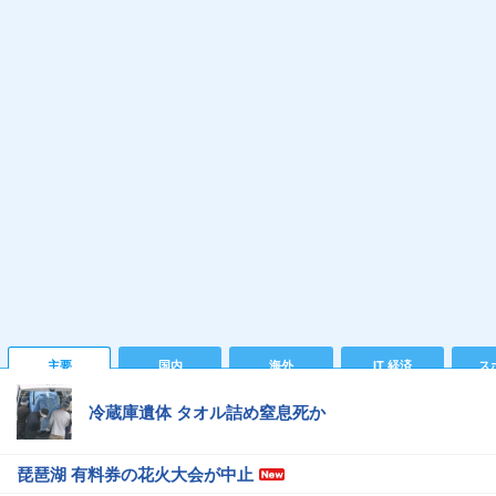
主要
国内
海外
IT 経済
ス
冷蔵庫遺体 タオル詰め窒息死か
琵琶湖 有料券の花火大会が中止