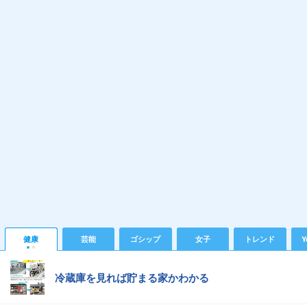
健康
芸能
ゴシップ
女子
トレンド
Y
冷蔵庫を見れば貯まる家かわかる