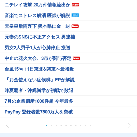
ニチレイ攻撃 20万件情報流出か
音楽でストレス解消 医師が解説
天皇皇后両陛下 熊本県に金一封
元妻のSNSに不正アクセス 男逮捕
男女2人男子1人が心肺停止 搬送
中止の花火大会、3市が関与否定
台風15号 11日東北&関東へ最接近
「お金使えない症候群」FPが解説
昨夏覇者・沖縄尚学が初戦で敗退
7月の企業倒産1000件超 今年最多
PayPay 登録者数7500万人を突破