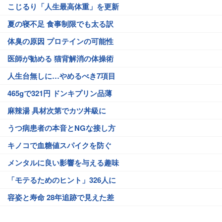
こじるり「人生最高体重」を更新
夏の寝不足 食事制限でも太る訳
体臭の原因 プロテインの可能性
医師が勧める 猫背解消の体操術
人生台無しに…やめるべき7項目
465gで321円 ドンキプリン品薄
麻辣湯 具材次第でカツ丼級に
うつ病患者の本音とNGな接し方
キノコで血糖値スパイクを防ぐ
メンタルに良い影響を与える趣味
「モテるためのヒント」326人に
容姿と寿命 28年追跡で見えた差