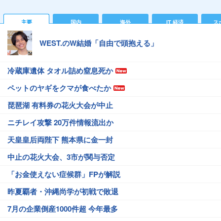
主要
国内
海外
IT 経済
ス
WEST.のW結婚「自由で頭抱える」
冷蔵庫遺体 タオル詰め窒息死か
ペットのヤギをクマが食べたか
琵琶湖 有料券の花火大会が中止
ニチレイ攻撃 20万件情報流出か
天皇皇后両陛下 熊本県に金一封
中止の花火大会、3市が関与否定
「お金使えない症候群」FPが解説
昨夏覇者・沖縄尚学が初戦で敗退
7月の企業倒産1000件超 今年最多