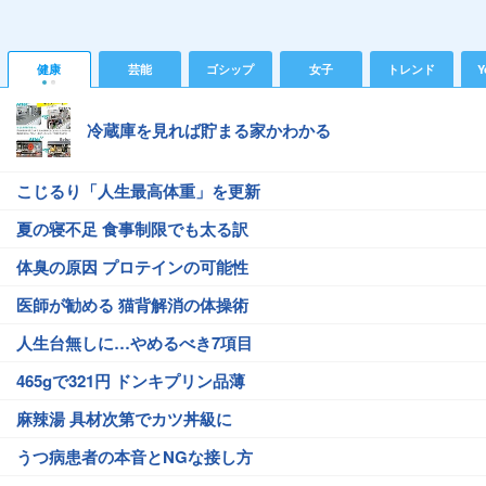
健康
芸能
ゴシップ
女子
トレンド
Y
冷蔵庫を見れば貯まる家かわかる
こじるり「人生最高体重」を更新
夏の寝不足 食事制限でも太る訳
体臭の原因 プロテインの可能性
医師が勧める 猫背解消の体操術
人生台無しに…やめるべき7項目
465gで321円 ドンキプリン品薄
麻辣湯 具材次第でカツ丼級に
うつ病患者の本音とNGな接し方