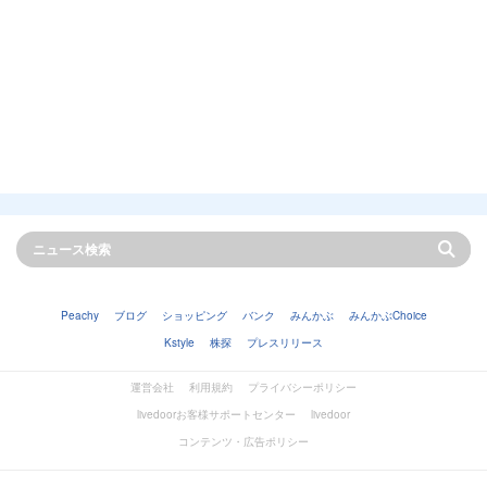
Peachy
ブログ
ショッピング
バンク
みんかぶ
みんかぶChoice
Kstyle
株探
プレスリリース
運営会社
利用規約
プライバシーポリシー
livedoorお客様サポートセンター
livedoor
コンテンツ・広告ポリシー