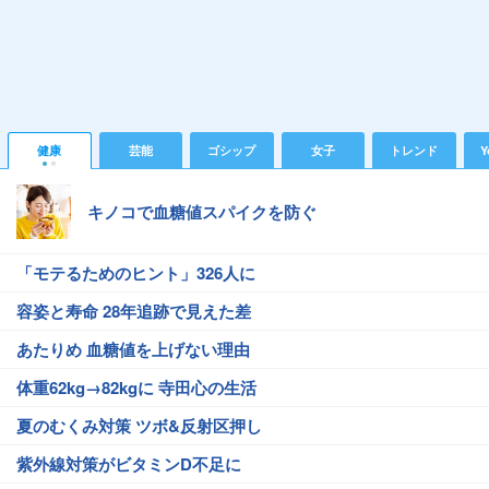
健康
芸能
ゴシップ
女子
トレンド
Y
キノコで血糖値スパイクを防ぐ
「モテるためのヒント」326人に
容姿と寿命 28年追跡で見えた差
あたりめ 血糖値を上げない理由
体重62kg→82kgに 寺田心の生活
夏のむくみ対策 ツボ&反射区押し
紫外線対策がビタミンD不足に