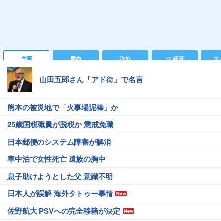
主要
国内
海外
IT 経済
ス
山田五郎さん「アド街」で名言
熊本の被災地で「火事場泥棒」か
25歳国税職員が脱税か 懲戒免職
日本郵便のシステム障害が解消
車中泊で女性死亡 遺族の胸中
息子助けようとした父 意識不明
日本人が誤解 海外タトゥー事情
佐野航大 PSVへの完全移籍が決定