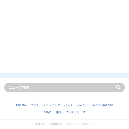
Peachy
ブログ
ショッピング
バンク
みんかぶ
みんかぶChoice
Kstyle
株探
プレスリリース
運営会社
利用規約
プライバシーポリシー