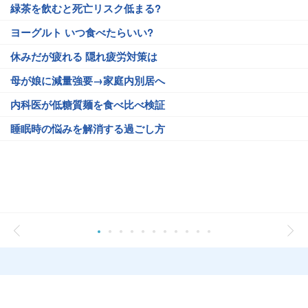
緑茶を飲むと死亡リスク低まる?
ヨーグルト いつ食べたらいい?
休みだが疲れる 隠れ疲労対策は
母が娘に減量強要→家庭内別居へ
内科医が低糖質麺を食べ比べ検証
睡眠時の悩みを解消する過ごし方