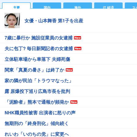
主要
国内
海外
IT 経済
ス
女優・山本舞香 第1子を出産
7歳に暴行か 施設従業員の女逮捕
夫に包丁? 毎日新聞記者の女逮捕
立体駐車場から車落下 夫婦死傷
関東「真夏の暑さ」は終了か
家の隣が民泊「トラウマなった」
露 原爆投下巡り広島市長を批判
「泥酔者」熊本で通報が頻発か
NHK職員性被害 出演者に怒りの声
無期刑の「終身刑化」傾向続く
れいわ「いのちの党」に変更へ