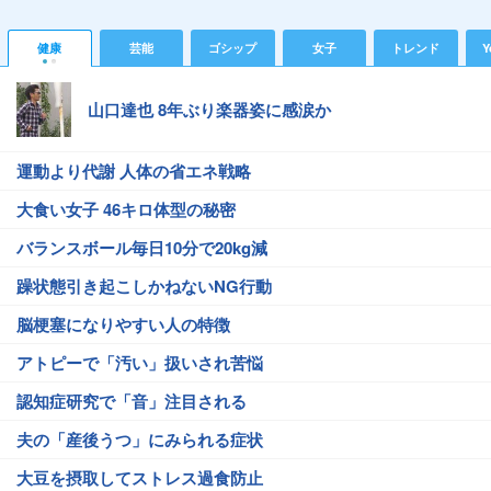
健康
芸能
ゴシップ
女子
トレンド
Y
山口達也 8年ぶり楽器姿に感涙か
運動より代謝 人体の省エネ戦略
大食い女子 46キロ体型の秘密
バランスボール毎日10分で20kg減
躁状態引き起こしかねないNG行動
脳梗塞になりやすい人の特徴
アトピーで「汚い」扱いされ苦悩
認知症研究で「音」注目される
夫の「産後うつ」にみられる症状
大豆を摂取してストレス過食防止