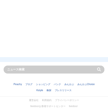
Peachy
ブログ
ショッピング
バンク
みんかぶ
みんかぶChoice
Kstyle
株探
プレスリリース
運営会社
利用規約
プライバシーポリシー
livedoorお客様サポートセンター
livedoor