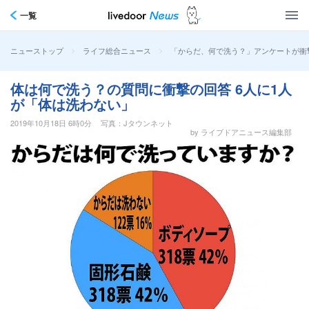
一覧
>
>
「からだ、何で洗う？」アンケートが衝
ニューストップ
ライフ総合ニュース
体は何で洗う？の質問に衝撃の回答 6人に1人
が「体は洗わない」
2019年10月18日 6時0分
写真：Jタウンネット
by ライブドアニュース編集部