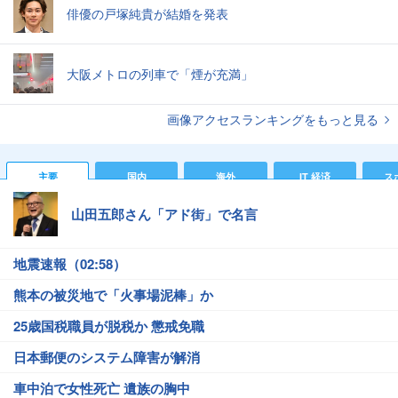
俳優の戸塚純貴が結婚を発表
大阪メトロの列車で「煙が充満」
画像アクセスランキングをもっと見る
主要
国内
海外
IT 経済
ス
山田五郎さん「アド街」で名言
地震速報（02:58）
熊本の被災地で「火事場泥棒」か
25歳国税職員が脱税か 懲戒免職
日本郵便のシステム障害が解消
車中泊で女性死亡 遺族の胸中