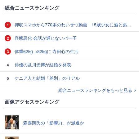
総合ニュースランキング
押収スマホから770本のわいせつ動画 15歳少女に酒と薬飲ませ性的暴行か 54歳男を再逮捕 「薬もありますよ」とSNSで誘い出し
1
容態悪化 会話が通じないパー子
2
体重62kg→82kgに 寺田心の生活
3
俳優の及川光博が結婚を発表
4
ケニア人と結婚「差別」のリアル
5
総合ニュースランキングをもっと見る
画像アクセスランキング
森喜朗氏の「影響力」が減退か