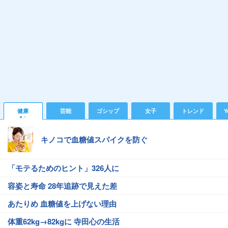
健康
芸能
ゴシップ
女子
トレンド
Y
キノコで血糖値スパイクを防ぐ
「モテるためのヒント」326人に
容姿と寿命 28年追跡で見えた差
あたりめ 血糖値を上げない理由
体重62kg→82kgに 寺田心の生活