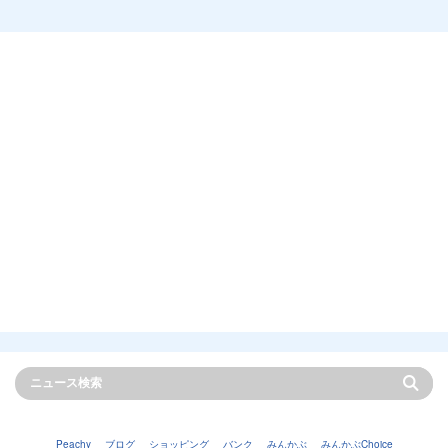
Peachy
ブログ
ショッピング
バンク
みんかぶ
みんかぶChoice