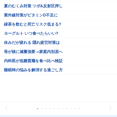
夏のむくみ対策 ツボ&反射区押し
紫外線対策がビタミンD不足に
緑茶を飲むと死亡リスク低まる?
ヨーグルト いつ食べたらいい?
休みだが疲れる 隠れ疲労対策は
母が娘に減量強要→家庭内別居へ
内科医が低糖質麺を食べ比べ検証
睡眠時の悩みを解消する過ごし方