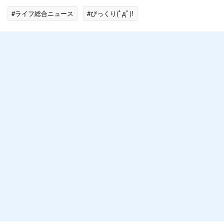
#ライフ総合ニュース
#びっくり(ﾟдﾟ)!