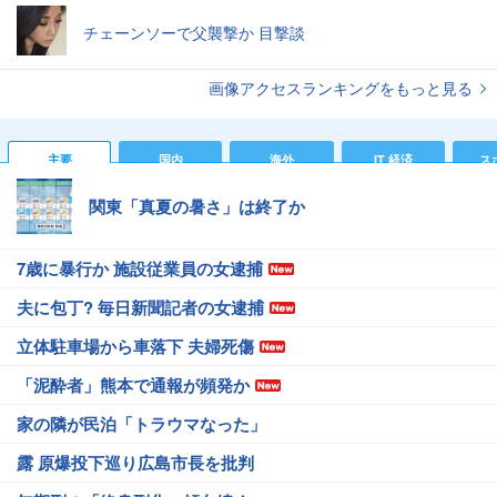
チェーンソーで父襲撃か 目撃談
画像アクセスランキングをもっと見る
主要
国内
海外
IT 経済
ス
関東「真夏の暑さ」は終了か
7歳に暴行か 施設従業員の女逮捕
夫に包丁? 毎日新聞記者の女逮捕
立体駐車場から車落下 夫婦死傷
「泥酔者」熊本で通報が頻発か
家の隣が民泊「トラウマなった」
露 原爆投下巡り広島市長を批判