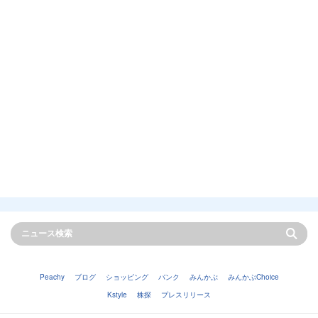
Peachy
ブログ
ショッピング
バンク
みんかぶ
みんかぶChoice
Kstyle
株探
プレスリリース