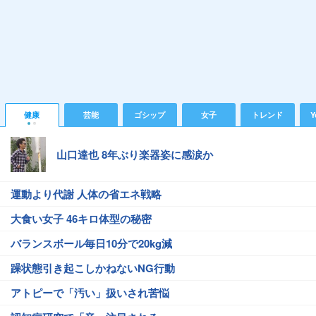
健康
芸能
ゴシップ
女子
トレンド
Y
山口達也 8年ぶり楽器姿に感涙か
運動より代謝 人体の省エネ戦略
大食い女子 46キロ体型の秘密
バランスボール毎日10分で20kg減
躁状態引き起こしかねないNG行動
アトピーで「汚い」扱いされ苦悩