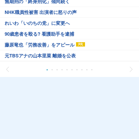
無期刑の「終身刑化」傾向続く
NHK職員性被害 出演者に怒りの声
れいわ「いのちの党」に変更へ
90歳患者を殴る? 看護助手を逮捕
藤原竜也「労務改善」をアピール
元TBSアナの山本里菜 離婚を公表