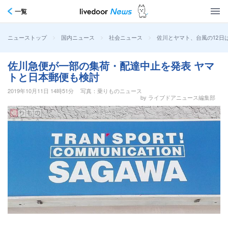
一覧
>
>
>
佐川とヤマト、台風の12日
ニューストップ
国内ニュース
社会ニュース
佐川急便が一部の集荷・配達中止を発表 ヤマ
トと日本郵便も検討
2019年10月11日 14時51分
写真：乗りものニュース
by ライブドアニュース編集部