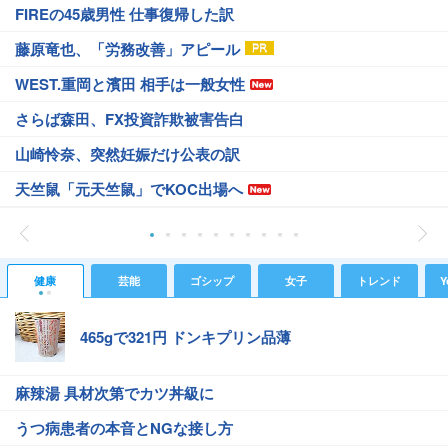
FIREの45歳男性 仕事復帰した訳
藤原竜也、「労務改善」アピール
WEST.重岡と濱田 相手は一般女性
さらば森田、FX投資詐欺被害告白
山崎怜奈、突然妊娠だけ公表の訳
天竺鼠「元天竺鼠」でKOC出場へ
健康
芸能
ゴシップ
女子
トレンド
Y
465gで321円 ドンキプリン品薄
麻辣湯 具材次第でカツ丼級に
うつ病患者の本音とNGな接し方