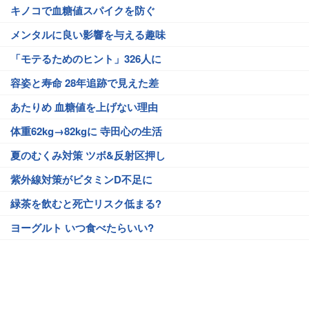
キノコで血糖値スパイクを防ぐ
メンタルに良い影響を与える趣味
「モテるためのヒント」326人に
容姿と寿命 28年追跡で見えた差
あたりめ 血糖値を上げない理由
体重62kg→82kgに 寺田心の生活
夏のむくみ対策 ツボ&反射区押し
紫外線対策がビタミンD不足に
緑茶を飲むと死亡リスク低まる?
ヨーグルト いつ食べたらいい?