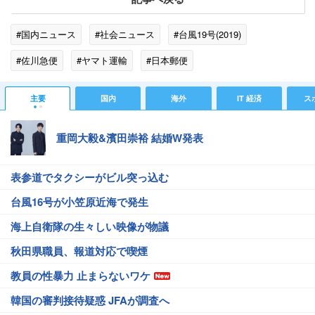
#国内ニュース
#社会ニュース
#台風19号(2019)
#佐川急便
#ヤマト運輸
#日本郵便
#企業・ビジネスニュース
主要
国内
海外
IT 経済
ス
重岡大毅&濱田崇裕 結婚W発表
表参道でタクシーがビル突っ込む
台風16号が小笠原近海で発生
海上自衛隊の生々しい映像が物議
秋田県職員、報道対応で喫煙
教員の性暴力 止まらないワケ
韓国の審判接待疑惑 JFAが調査へ