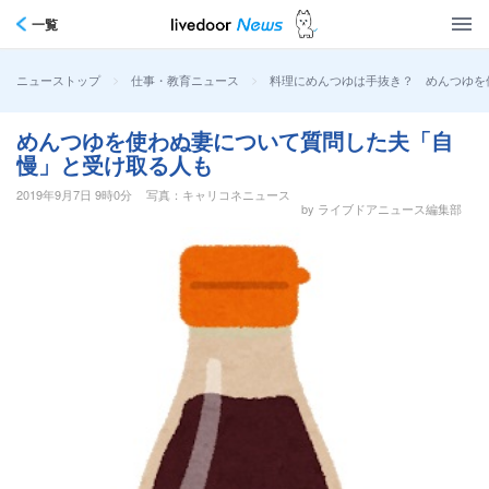
一覧
>
>
料理にめんつゆは手抜き？ めんつゆを
ニューストップ
仕事・教育ニュース
めんつゆを使わぬ妻について質問した夫「自
慢」と受け取る人も
2019年9月7日 9時0分
写真：キャリコネニュース
by ライブドアニュース編集部