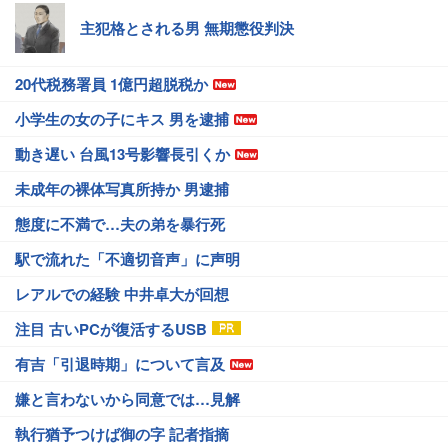
主犯格とされる男 無期懲役判決
20代税務署員 1億円超脱税か
小学生の女の子にキス 男を逮捕
動き遅い 台風13号影響長引くか
未成年の裸体写真所持か 男逮捕
態度に不満で…夫の弟を暴行死
駅で流れた「不適切音声」に声明
レアルでの経験 中井卓大が回想
注目 古いPCが復活するUSB
有吉「引退時期」について言及
嫌と言わないから同意では…見解
執行猶予つけば御の字 記者指摘