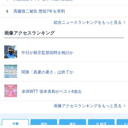
斉藤慎二被告 懲役7年を求刑
5
総合ニュースランキングをもっと見る
画像アクセスランキング
中日が新庄監督招聘を検討か
関東「真夏の暑さ」は終了か
卓球WTT 張本美和がベスト8進出
画像アクセスランキングをもっと見る
主要
国内
海外
IT 経済
ス