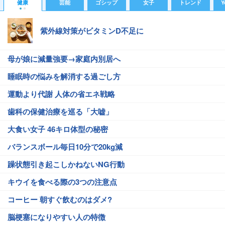
健康
芸能
ゴシップ
女子
トレンド
Y
紫外線対策がビタミンD不足に
母が娘に減量強要→家庭内別居へ
睡眠時の悩みを解消する過ごし方
運動より代謝 人体の省エネ戦略
歯科の保健治療を巡る「大嘘」
大食い女子 46キロ体型の秘密
バランスボール毎日10分で20kg減
躁状態引き起こしかねないNG行動
キウイを食べる際の3つの注意点
コーヒー 朝すぐ飲むのはダメ?
脳梗塞になりやすい人の特徴