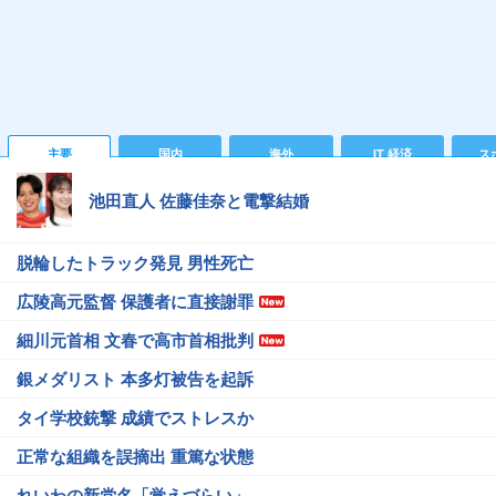
主要
国内
海外
IT 経済
ス
池田直人 佐藤佳奈と電撃結婚
脱輪したトラック発見 男性死亡
広陵高元監督 保護者に直接謝罪
細川元首相 文春で高市首相批判
銀メダリスト 本多灯被告を起訴
タイ学校銃撃 成績でストレスか
正常な組織を誤摘出 重篤な状態
れいわの新党名「覚えづらい」