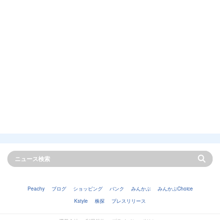
Peachy
ブログ
ショッピング
バンク
みんかぶ
みんかぶChoice
Kstyle
株探
プレスリリース