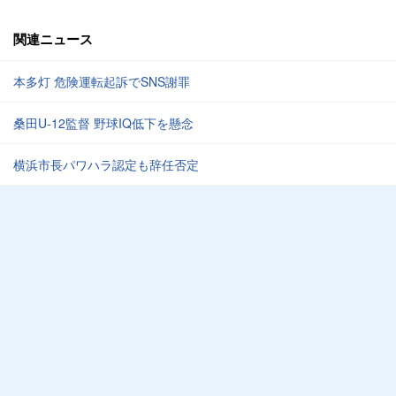
関連ニュース
本多灯 危険運転起訴でSNS謝罪
桑田U-12監督 野球IQ低下を懸念
横浜市長パワハラ認定も辞任否定