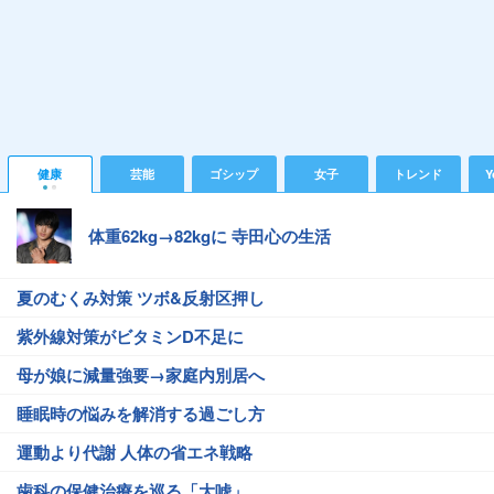
健康
芸能
ゴシップ
女子
トレンド
Y
体重62kg→82kgに 寺田心の生活
夏のむくみ対策 ツボ&反射区押し
紫外線対策がビタミンD不足に
母が娘に減量強要→家庭内別居へ
睡眠時の悩みを解消する過ごし方
運動より代謝 人体の省エネ戦略
歯科の保健治療を巡る「大嘘」