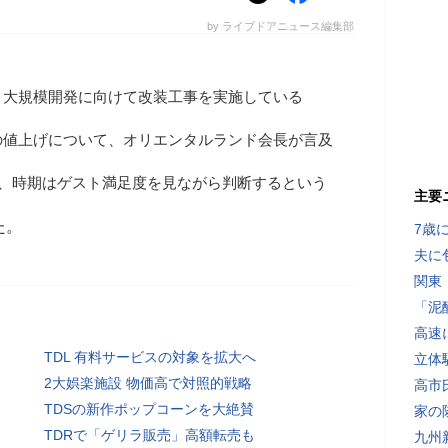
by ライブドアニュース編集部
、大規模開発に向けて改装工事を実施している
の値上げについて、オリエンタルランド会長が言及
り、時期はゲスト満足度を見ながら判断するという
主要
た。
7歳
夫に
関東
「泥
高速
TDL 有料サービスの対象を拡大へ
立体
2大娯楽施設 物価高で対照的戦略
高市
TDSの新作ポップコーンを大絶賛
家の
TDRで「ゲリラ販売」高額転売も
九州