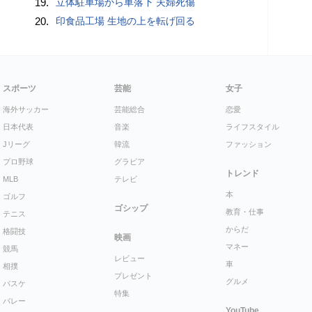
19.
立体駐車場から車落下 夫婦死傷
20.
印食品工場 生地の上を転げ回る
スポーツ
芸能
女子
海外サッカー
芸能総合
恋愛
日本代表
音楽
ライフスタイル
Jリーグ
韓流
ファッション
プロ野球
グラビア
トレンド
MLB
テレビ
本
ゴルフ
ゴシップ
教育・仕事
テニス
からだ
格闘技
映画
マネー
競馬
レビュー
車
相撲
プレゼント
グルメ
バスケ
特集
バレー
YouTube