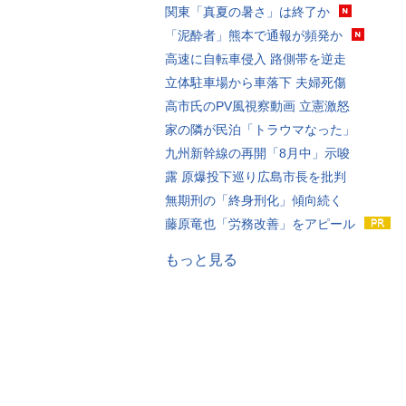
関東「真夏の暑さ」は終了か
「泥酔者」熊本で通報が頻発か
高速に自転車侵入 路側帯を逆走
立体駐車場から車落下 夫婦死傷
高市氏のPV風視察動画 立憲激怒
家の隣が民泊「トラウマなった」
九州新幹線の再開「8月中」示唆
露 原爆投下巡り広島市長を批判
無期刑の「終身刑化」傾向続く
藤原竜也「労務改善」をアピール
もっと見る