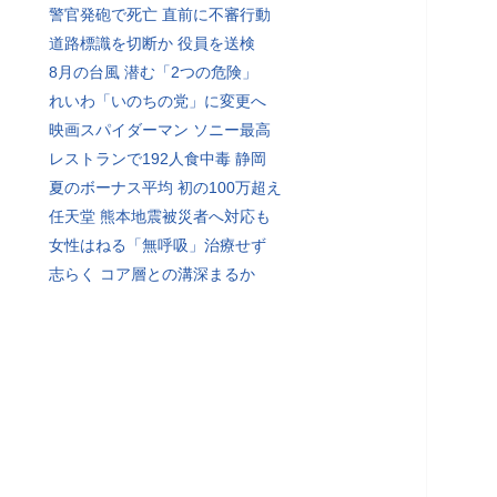
警官発砲で死亡 直前に不審行動
道路標識を切断か 役員を送検
8月の台風 潜む「2つの危険」
れいわ「いのちの党」に変更へ
映画スパイダーマン ソニー最高
レストランで192人食中毒 静岡
夏のボーナス平均 初の100万超え
任天堂 熊本地震被災者へ対応も
女性はねる「無呼吸」治療せず
志らく コア層との溝深まるか