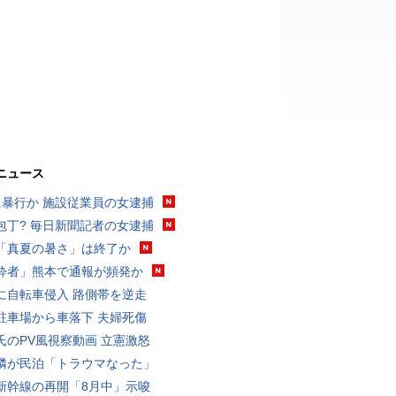
ニュース
に暴行か 施設従業員の女逮捕
包丁? 毎日新聞記者の女逮捕
「真夏の暑さ」は終了か
酔者」熊本で通報が頻発か
に自転車侵入 路側帯を逆走
駐車場から車落下 夫婦死傷
氏のPV風視察動画 立憲激怒
隣が民泊「トラウマなった」
新幹線の再開「8月中」示唆