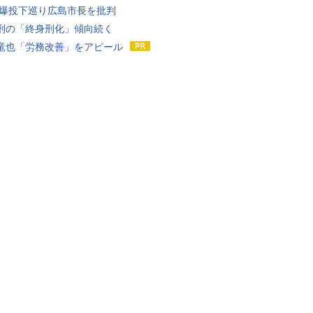
原爆投下巡り広島市長を批判
刑の「終身刑化」傾向続く
竜也「労務改善」をアピール