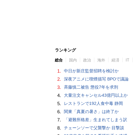
ランキング
総合
国内
政治
海外
経済
IT
1.
中日が新庄監督招聘を検討か
2.
深夜アニメに喫煙描写 BPOで議論
3.
斉藤慎二被告 懲役7年を求刑
4.
大量注文キャンセル43億円以上か
5.
レストランで192人食中毒 静岡
6.
関東「真夏の暑さ」は終了か
7.
「避難所格差」生まれてしまう訳
8.
チェーンソーで父襲撃か 目撃談