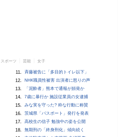
スポーツ
芸能
女子
11.
斉藤被告に「多目的トイレ以下」
12.
NHK職員性被害 出演者に怒りの声
13.
「泥酔者」熊本で通報が頻発か
14.
7歳に暴行か 施設従業員の女逮捕
15.
みな実を守った? 粋な行動に称賛
16.
茨城県「パスポート」発行を発表
17.
高校生の信子 勉強中の姿を公開
18.
無期刑の「終身刑化」傾向続く