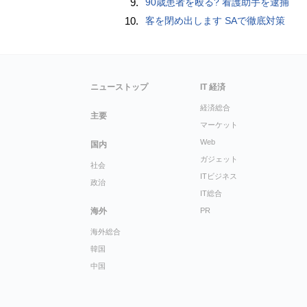
9.
90歳患者を殴る? 看護助手を逮捕
10.
客を閉め出します SAで徹底対策
ニューストップ
IT 経済
経済総合
主要
マーケット
Web
国内
ガジェット
社会
ITビジネス
政治
IT総合
海外
PR
海外総合
韓国
中国