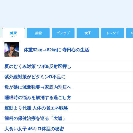
健康
芸能
ゴシップ
女子
トレンド
Y
体重62kg→82kgに 寺田心の生活
夏のむくみ対策 ツボ&反射区押し
紫外線対策がビタミンD不足に
母が娘に減量強要→家庭内別居へ
睡眠時の悩みを解消する過ごし方
運動より代謝 人体の省エネ戦略
歯科の保健治療を巡る「大嘘」
大食い女子 46キロ体型の秘密