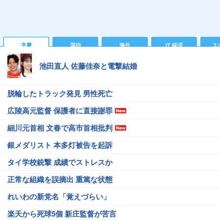
主要
国内
海外
IT 経済
ス
池田直人 佐藤佳奈と電撃結婚
脱輪したトラック発見 男性死亡
広陵高元監督 保護者に直接謝罪
細川元首相 文春で高市首相批判
銀メダリスト 本多灯被告を起訴
タイ学校銃撃 成績でストレスか
正常な組織を誤摘出 重篤な状態
れいわの新党名「覚えづらい」
楽天から死球5個 新庄監督が苦言