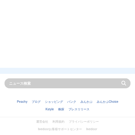
Peachy
ブログ
ショッピング
バンク
みんかぶ
みんかぶChoice
Kstyle
株探
プレスリリース
運営会社
利用規約
プライバシーポリシー
livedoorお客様サポートセンター
livedoor