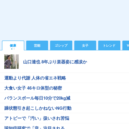
健康
芸能
ゴシップ
女子
トレンド
Y
山口達也 8年ぶり楽器姿に感涙か
運動より代謝 人体の省エネ戦略
大食い女子 46キロ体型の秘密
バランスボール毎日10分で20kg減
躁状態引き起こしかねないNG行動
アトピーで「汚い」扱いされ苦悩
認知症研究で「音」注目される