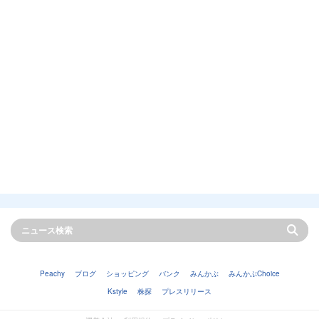
Peachy
ブログ
ショッピング
バンク
みんかぶ
みんかぶChoice
Kstyle
株探
プレスリリース