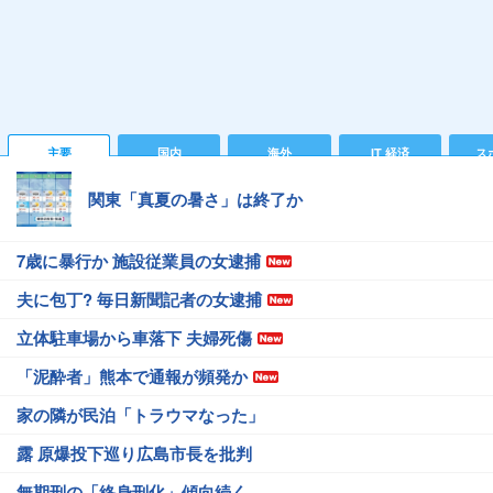
主要
国内
海外
IT 経済
ス
関東「真夏の暑さ」は終了か
7歳に暴行か 施設従業員の女逮捕
夫に包丁? 毎日新聞記者の女逮捕
立体駐車場から車落下 夫婦死傷
「泥酔者」熊本で通報が頻発か
家の隣が民泊「トラウマなった」
露 原爆投下巡り広島市長を批判
無期刑の「終身刑化」傾向続く