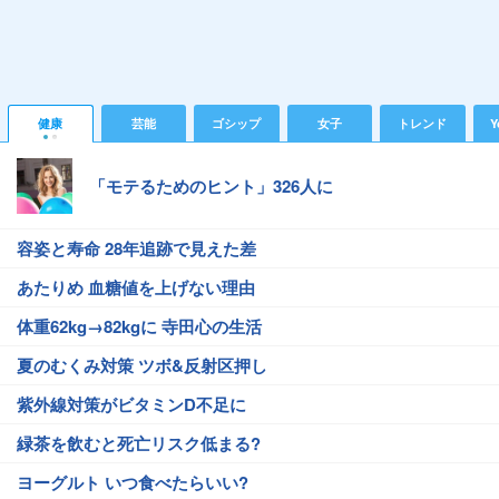
健康
芸能
ゴシップ
女子
トレンド
Y
「モテるためのヒント」326人に
容姿と寿命 28年追跡で見えた差
あたりめ 血糖値を上げない理由
体重62kg→82kgに 寺田心の生活
夏のむくみ対策 ツボ&反射区押し
紫外線対策がビタミンD不足に
緑茶を飲むと死亡リスク低まる?
ヨーグルト いつ食べたらいい?