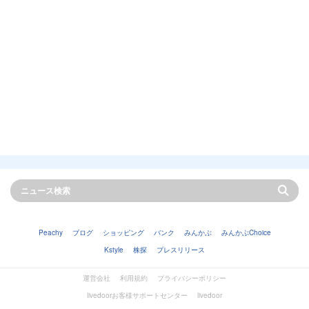
Peachy
ブログ
ショッピング
バンク
みんかぶ
みんかぶChoice
Kstyle
株探
プレスリリース
運営会社
利用規約
プライバシーポリシー
livedoorお客様サポートセンター
livedoor