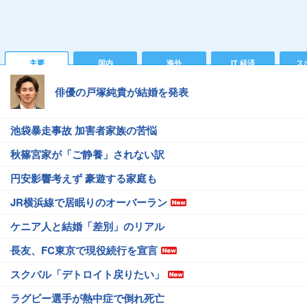
主要
国内
海外
IT 経済
ス
俳優の戸塚純貴が結婚を発表
池袋暴走事故 加害者家族の苦悩
秋篠宮家が「ご静養」されない訳
円安影響考えず 豪遊する家庭も
JR横浜線で居眠りのオーバーラン
ケニア人と結婚「差別」のリアル
長友、FC東京で現役続行を宣言
スクバル「デトロイト戻りたい」
ラグビー選手が熱中症で倒れ死亡