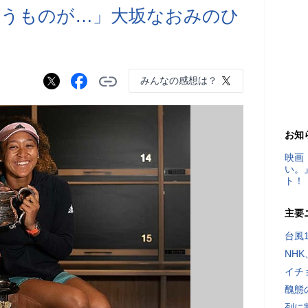
いうものが…」大坂なおみのひ
みんなの感想は？
お知
映画
い。
ト！
主要
台風
NH
イチ
醜態
列に