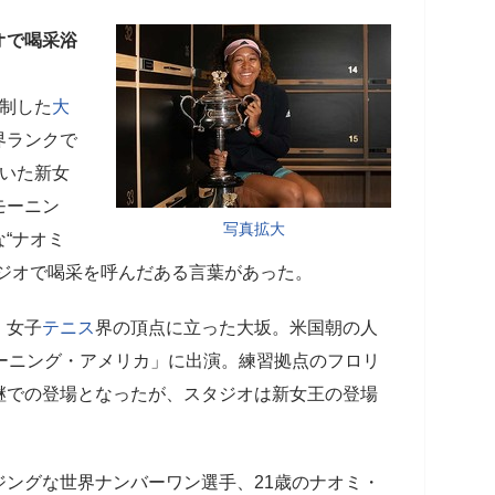
オで喝采浴
を制した
大
界ランクで
輝いた新女
モーニン
写真拡大
“ナオミ
タジオで喝采を呼んだある言葉があった。
、女子
テニス
界の頂点に立った大坂。米国朝の人
ーニング・アメリカ」に出演。練習拠点のフロリ
継での登場となったが、スタジオは新女王の登場
ングな世界ナンバーワン選手、21歳のナオミ・