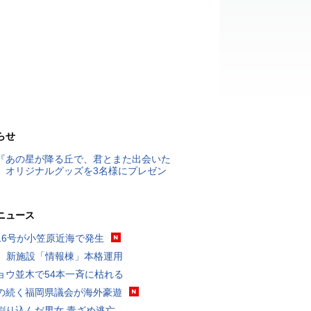
らせ
『あの星が降る丘で、君とまた出会いた
』オリジナルグッズを3名様にプレゼン
ニュース
16号が小笠原近海で発生
K、新施設「情報棟」本格運用
ョウ並木で54本一斉に枯れる
の続く福岡県議会が海外豪遊
割り込んだ男女 青ざめ逃亡