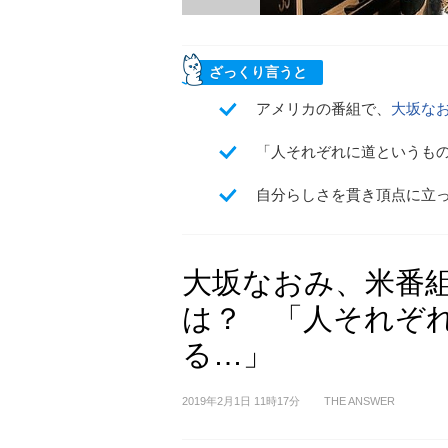
ざっくり言うと
アメリカの番組で、
大坂な
「人それぞれに道というも
自分らしさを貫き頂点に立
大坂なおみ、米番
は？ 「人それぞ
る…」
2019年2月1日 11時17分
THE ANSWER