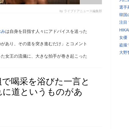
選手
by ライブドアニュース編集部
韓国
注目
HI
おみ
は自身を目指す人々にアドバイスを送った
女優
のがあり、その道を突き進むだけ」とコメント
盗撮
大野
った女王の流儀に、大きな拍手が巻き起こった
組で喝采を浴びた一言と
れに道というものがあ