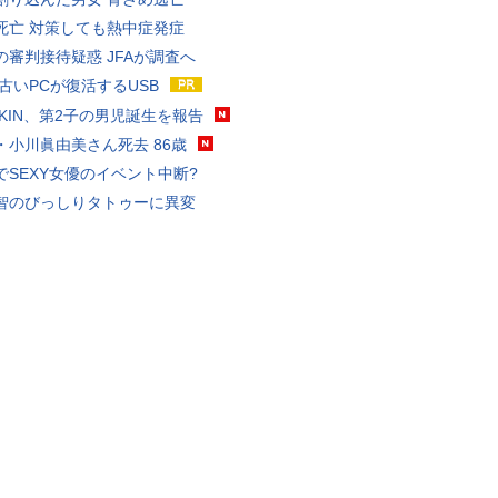
死亡 対策しても熱中症発症
の審判接待疑惑 JFAが調査へ
 古いPCが復活するUSB
KAKIN、第2子の男児誕生を報告
・小川眞由美さん死去 86歳
でSEXY女優のイベント中断?
智のびっしりタトゥーに異変