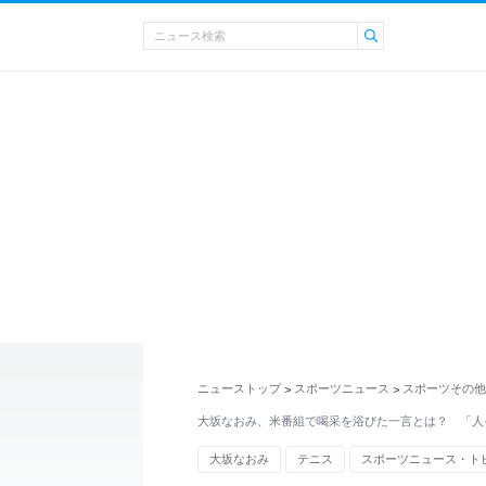
ニューストップ
スポーツニュース
スポーツその他
>
>
大坂なおみ、米番組で喝采を浴びた一言とは？ 「人
大坂なおみ
テニス
スポーツニュース・ト