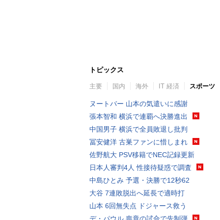
トピックス
主要
国内
海外
IT 経済
スポーツ
ヌートバー 山本の気遣いに感謝
張本智和 横浜で連覇へ決勝進出
中国男子 横浜で全員敗退し批判
冨安健洋 古巣ファンに惜しまれ
佐野航大 PSV移籍でNEC記録更新
日本人審判4人 性接待疑惑で調査
中島ひとみ 予選・決勝で12秒62
大谷 7連敗脱出へ延長で適時打
山本 6回無失点 ドジャース救う
デ・パウル 喪章の試合で先制弾