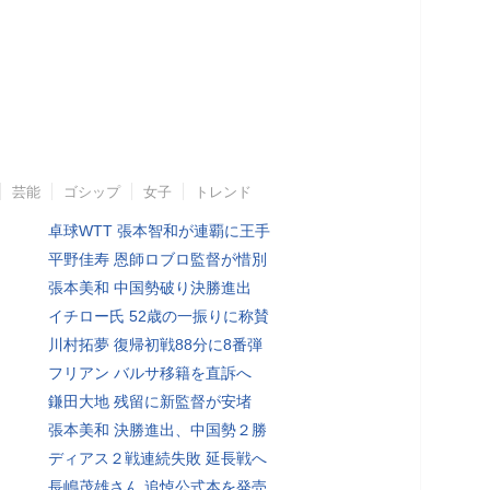
芸能
ゴシップ
女子
トレンド
卓球WTT 張本智和が連覇に王手
平野佳寿 恩師ロブロ監督が惜別
張本美和 中国勢破り決勝進出
イチロー氏 52歳の一振りに称賛
川村拓夢 復帰初戦88分に8番弾
フリアン バルサ移籍を直訴へ
鎌田大地 残留に新監督が安堵
張本美和 決勝進出、中国勢２勝
ディアス２戦連続失敗 延長戦へ
長嶋茂雄さん 追悼公式本を発売