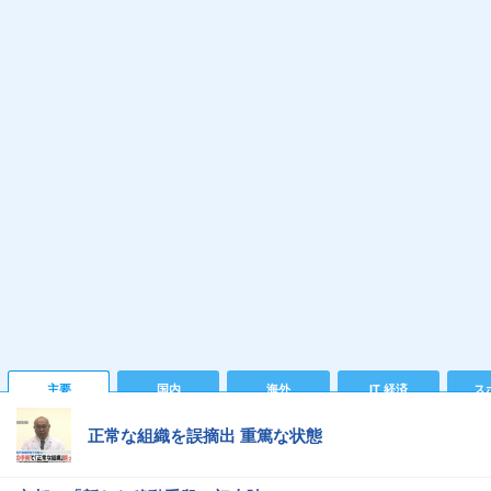
主要
国内
海外
IT 経済
ス
正常な組織を誤摘出 重篤な状態