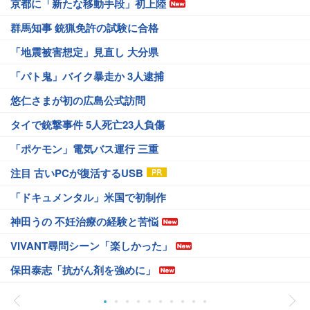
京都に「新たな移動手段」初上陸
群馬知事 銃猟免許の試験に合格
「地震被害想定」見直し 大分県
「パト鬼」バイク暴走か 3人逮捕
悠仁さまが初の広島公式訪問
タイで銃撃事件 5人死亡23人負傷
「ポケモン」電気バス運行 三重
注目 古いPCが復活するUSB
「ドキュメンタル」米国で初制作
神田うの 不妊治療の経験と苦悩
VIVANT尋問シーン「楽しかった」
保田泰志「抗がん剤を強めに」