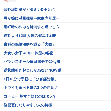
紫外線対策がビタミンD不足に
母が娘に減量強要→家庭内別居へ
睡眠時の悩みを解消する過ごし方
運動より代謝 人体の省エネ戦略
歯科の保健治療を巡る「大嘘」
大食い女子 46キロ体型の秘密
バランスボール毎日10分で20kg減
躁状態引き起こしかねないNG行動
1日10分で手軽に「ひざ痛対策」
キウイを食べる際の3つの注意点
コーヒー 朝すぐ飲むのはダメ?
脳梗塞になりやすい人の特徴