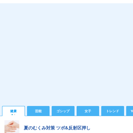
健康
芸能
ゴシップ
女子
トレンド
Y
夏のむくみ対策 ツボ&反射区押し