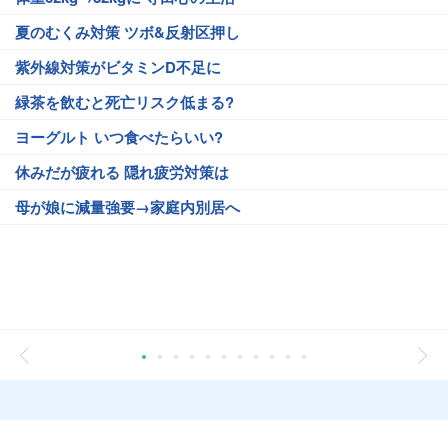
夏のむくみ対策 ツボ&反射区押し
紫外線対策がビタミンD不足に
緑茶を飲むと死亡リスク低まる?
ヨーグルト いつ食べたらいい?
休みだが疲れる 隠れ疲労対策は
母が娘に減量強要→家庭内別居へ