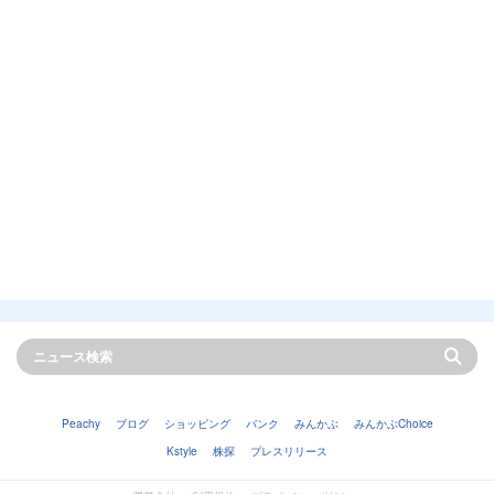
Peachy
ブログ
ショッピング
バンク
みんかぶ
みんかぶChoice
Kstyle
株探
プレスリリース