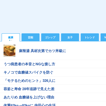
健康
芸能
ゴシップ
女子
トレンド
Y
麻辣湯 具材次第でカツ丼級に
うつ病患者の本音とNGな接し方
キノコで血糖値スパイクを防ぐ
「モテるためのヒント」326人に
容姿と寿命 28年追跡で見えた差
あたりめ 血糖値を上げない理由
体重62kg→82kgに 寺田心の生活