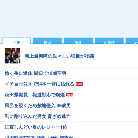
主要
国内
海外
IT 経済
ス
海上自衛隊の生々しい映像が物議
槍ヶ岳に遺体 周辺で19歳不明
イチョウ並木で54本一斉に枯れる
秋田県職員、報道対応で喫煙
風呂を覗くため敷地侵入 49歳男
列に割り込んだ男女 青ざめ逃亡
正直しんどい夏のレジャー1位
児ポ動画770本 酒飲ませ性加害か