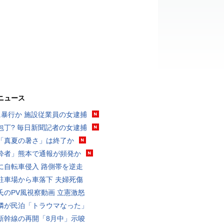
ニュース
に暴行か 施設従業員の女逮捕
包丁? 毎日新聞記者の女逮捕
「真夏の暑さ」は終了か
酔者」熊本で通報が頻発か
に自転車侵入 路側帯を逆走
駐車場から車落下 夫婦死傷
氏のPV風視察動画 立憲激怒
隣が民泊「トラウマなった」
新幹線の再開「8月中」示唆