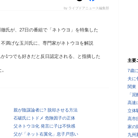
by ライブドアニュース編集部
徹氏が、27日の番組で「ネトウヨ」を特集した
と不満げな玉川氏に、専門家がネトウヨを解説
れか1つでも好きだと反日認定される、と指摘した
主要
た。
7歳
夫に
関東
「泥
高速
親が陰謀論者に? 脱却させる方法
立体
石破氏にトドメ 危険因子の正体
高市
父ネトウヨ化 発言に子は不快感
家の
父が「ネット右翼化」息子戸惑い
九州