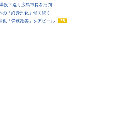
原爆投下巡り広島市長を批判
刑の「終身刑化」傾向続く
竜也「労務改善」をアピール