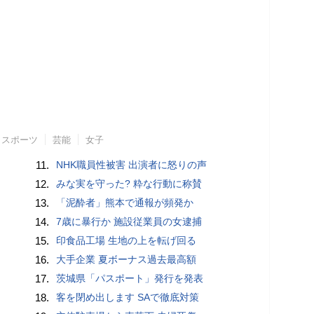
スポーツ
芸能
女子
11.
NHK職員性被害 出演者に怒りの声
12.
みな実を守った? 粋な行動に称賛
13.
「泥酔者」熊本で通報が頻発か
14.
7歳に暴行か 施設従業員の女逮捕
15.
印食品工場 生地の上を転げ回る
16.
大手企業 夏ボーナス過去最高額
17.
茨城県「パスポート」発行を発表
18.
客を閉め出します SAで徹底対策