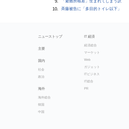
9.
「避難所格差」生まれてしまう訳
10.
斉藤被告に「多目的トイレ以下」
ニューストップ
IT 経済
経済総合
主要
マーケット
Web
国内
ガジェット
社会
ITビジネス
政治
IT総合
海外
PR
海外総合
韓国
中国