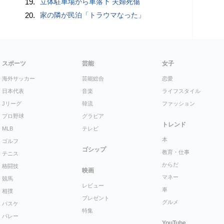
19.
立体駐車場から車落下 夫婦死傷
20.
家の隣が民泊「トラウマなった」
スポーツ
芸能
女子
海外サッカー
芸能総合
恋愛
日本代表
音楽
ライフスタイル
Jリーグ
韓流
ファッション
プロ野球
グラビア
トレンド
MLB
テレビ
本
ゴルフ
ゴシップ
教育・仕事
テニス
からだ
格闘技
映画
マネー
競馬
レビュー
車
相撲
プレゼント
グルメ
バスケ
特集
バレー
YouTube