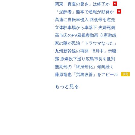
関東「真夏の暑さ」は終了か
「泥酔者」熊本で通報が頻発か
高速に自転車侵入 路側帯を逆走
立体駐車場から車落下 夫婦死傷
高市氏のPV風視察動画 立憲激怒
家の隣が民泊「トラウマなった」
九州新幹線の再開「8月中」示唆
露 原爆投下巡り広島市長を批判
無期刑の「終身刑化」傾向続く
藤原竜也「労務改善」をアピール
もっと見る