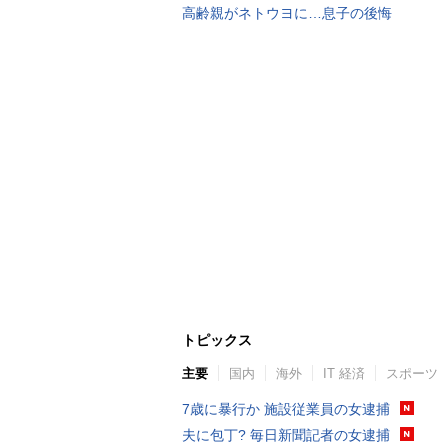
高齢親がネトウヨに…息子の後悔
トピックス
主要
国内
海外
IT 経済
スポーツ
7歳に暴行か 施設従業員の女逮捕
夫に包丁? 毎日新聞記者の女逮捕