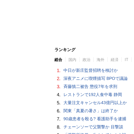
ランキング
総合
国内
政治
海外
経済
IT
1.
中日が新庄監督招聘を検討か
2.
深夜アニメに喫煙描写 BPOで議論
3.
斉藤慎二被告 懲役7年を求刑
4.
レストランで192人食中毒 静岡
5.
大量注文キャンセル43億円以上か
6.
関東「真夏の暑さ」は終了か
7.
90歳患者を殴る? 看護助手を逮捕
8.
チェーンソーで父襲撃か 目撃談