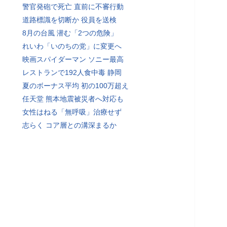
警官発砲で死亡 直前に不審行動
道路標識を切断か 役員を送検
8月の台風 潜む「2つの危険」
れいわ「いのちの党」に変更へ
映画スパイダーマン ソニー最高
レストランで192人食中毒 静岡
夏のボーナス平均 初の100万超え
任天堂 熊本地震被災者へ対応も
女性はねる「無呼吸」治療せず
志らく コア層との溝深まるか