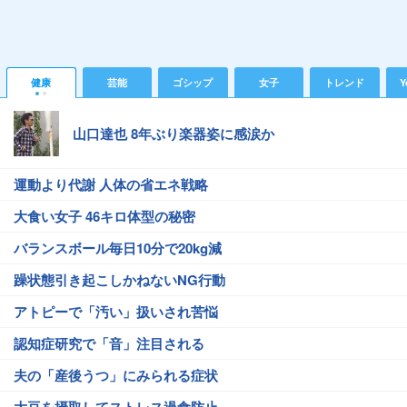
健康
芸能
ゴシップ
女子
トレンド
Y
山口達也 8年ぶり楽器姿に感涙か
運動より代謝 人体の省エネ戦略
大食い女子 46キロ体型の秘密
バランスボール毎日10分で20kg減
躁状態引き起こしかねないNG行動
アトピーで「汚い」扱いされ苦悩
認知症研究で「音」注目される
夫の「産後うつ」にみられる症状