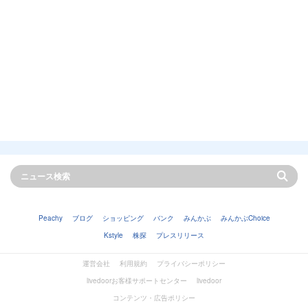
Peachy
ブログ
ショッピング
バンク
みんかぶ
みんかぶChoice
Kstyle
株探
プレスリリース
運営会社
利用規約
プライバシーポリシー
livedoorお客様サポートセンター
livedoor
コンテンツ・広告ポリシー