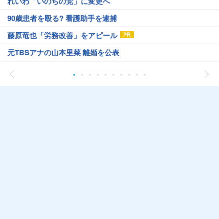
れいわ「いのちの党」に変更へ
90歳患者を殴る? 看護助手を逮捕
藤原竜也「労務改善」をアピール
元TBSアナの山本里菜 離婚を公表