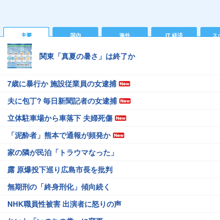
主要
国内
海外
IT 経済
ス
関東「真夏の暑さ」は終了か
7歳に暴行か 施設従業員の女逮捕
夫に包丁? 毎日新聞記者の女逮捕
立体駐車場から車落下 夫婦死傷
「泥酔者」熊本で通報が頻発か
家の隣が民泊「トラウマなった」
露 原爆投下巡り広島市長を批判
無期刑の「終身刑化」傾向続く
NHK職員性被害 出演者に怒りの声