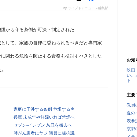
by ライブドアニュース編集部
喫煙から守る条例が可決・制定された
域として、家族の自律に委ねられるべきだと専門家
命に関わる危険を防止する責務も検討すべきとした
お知
た。
映画
い。
ト！
主要
教員
家庭に干渉する条例 危惧する声
夏の
兵庫 未成年や妊婦いれば禁煙へ
表参
セブン-イレブン 灰皿を撤去へ
京都
肺がん患者にヤジ 議員に猛抗議
イラ