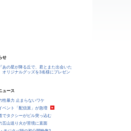
らせ
『あの星が降る丘で、君とまた出会いた
』オリジナルグッズを3名様にプレゼン
ニュース
の性暴力 止まらないワケ
イベント「配信派」が急増
道でタクシーがビル突っ込む
の五山送り火が苦境に直面
ン モジタバ師の初公開映像?