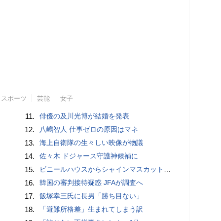
スポーツ
芸能
女子
11.
俳優の及川光博が結婚を発表
12.
八嶋智人 仕事ゼロの原因はマネ
13.
海上自衛隊の生々しい映像が物議
14.
佐々木 ドジャース守護神候補に
15.
ビニールハウスからシャインマスカット約200房を盗んだ疑い ネットで販売か 無職の男（42）逮捕 岡山県警
16.
韓国の審判接待疑惑 JFAが調査へ
17.
飯塚幸三氏に長男「勝ち目ない」
18.
「避難所格差」生まれてしまう訳