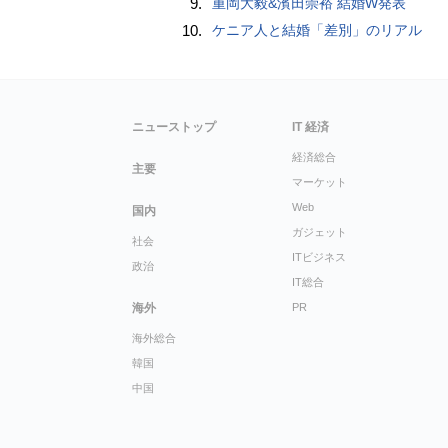
9.
重岡大毅&濱田崇裕 結婚W発表
10.
ケニア人と結婚「差別」のリアル
ニューストップ
IT 経済
経済総合
主要
マーケット
Web
国内
ガジェット
社会
ITビジネス
政治
IT総合
海外
PR
海外総合
韓国
中国