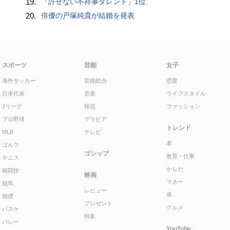
19.
「許せない不祥事タレント」1位
20.
俳優の戸塚純貴が結婚を発表
スポーツ
芸能
女子
海外サッカー
芸能総合
恋愛
日本代表
音楽
ライフスタイル
Jリーグ
韓流
ファッション
プロ野球
グラビア
トレンド
MLB
テレビ
本
ゴルフ
ゴシップ
教育・仕事
テニス
からだ
格闘技
映画
マネー
競馬
レビュー
車
相撲
プレゼント
グルメ
バスケ
特集
バレー
YouTube