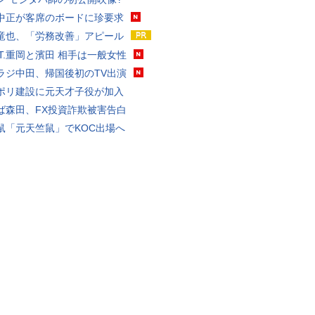
中正が客席のボードに珍要求
竜也、「労務改善」アピール
ST.重岡と濱田 相手は一般女性
ラジ中田、帰国後初のTV出演
ポリ建設に元天才子役が加入
ば森田、FX投資詐欺被害告白
鼠「元天竺鼠」でKOC出場へ