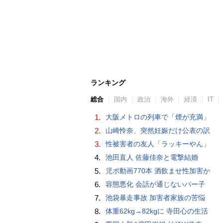
ランキング
総合
国内
政治
海外
経済
IT
1.
大阪メトロの列車で「煙が充満」
2.
山崎怜奈、突然妊娠だけ公表の訳
3.
性被害者の友人「ラッキーやん」
4.
池田直人 佐藤佳奈と電撃結婚
5.
児ポ動画770本 酒飲ませ性加害か
6.
容態悪化 会話が通じないパー子
7.
池袋暴走事故 加害者家族の苦悩
8.
体重62kg→82kgに 寺田心の生活