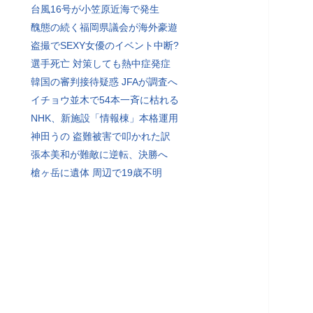
台風16号が小笠原近海で発生
醜態の続く福岡県議会が海外豪遊
盗撮でSEXY女優のイベント中断?
選手死亡 対策しても熱中症発症
韓国の審判接待疑惑 JFAが調査へ
イチョウ並木で54本一斉に枯れる
NHK、新施設「情報棟」本格運用
神田うの 盗難被害で叩かれた訳
張本美和が難敵に逆転、決勝へ
槍ヶ岳に遺体 周辺で19歳不明