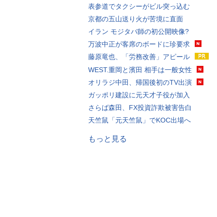
表参道でタクシーがビル突っ込む
京都の五山送り火が苦境に直面
イラン モジタバ師の初公開映像?
万波中正が客席のボードに珍要求
藤原竜也、「労務改善」アピール
WEST.重岡と濱田 相手は一般女性
オリラジ中田、帰国後初のTV出演
ガッポリ建設に元天才子役が加入
さらば森田、FX投資詐欺被害告白
天竺鼠「元天竺鼠」でKOC出場へ
もっと見る