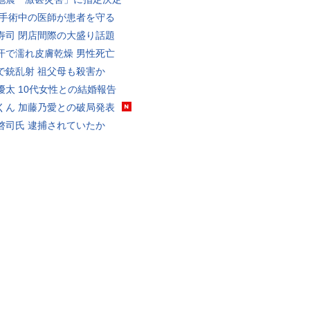
 手術中の医師が患者を守る
寿司 閉店間際の大盛り話題
汗で濡れ皮膚乾燥 男性死亡
で銃乱射 祖父母も殺害か
優太 10代女性との結婚報告
くん 加藤乃愛との破局発表
啓司氏 逮捕されていたか