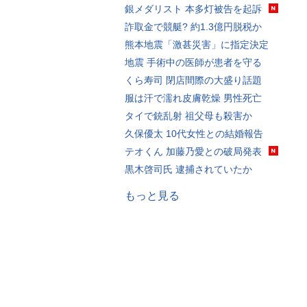
銀メダリスト 本多灯被告を起訴
詐取金で競艇? 約1.3億円脱税か
熊本地震「激甚災害」に指定決定
地震 手術中の医師が患者を守る
くら寿司 閉店間際の大盛り話題
服は汗で濡れ皮膚乾燥 男性死亡
タイで銃乱射 祖父母も殺害か
久保優太 10代女性との結婚報告
テオくん 加藤乃愛との破局発表
黒木啓司氏 逮捕されていたか
もっと見る