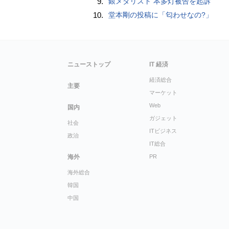
9.
銀メダリスト 本多灯被告を起訴
10.
堂本剛の投稿に「匂わせなの?」
ニューストップ
IT 経済
経済総合
主要
マーケット
Web
国内
ガジェット
社会
ITビジネス
政治
IT総合
海外
PR
海外総合
韓国
中国