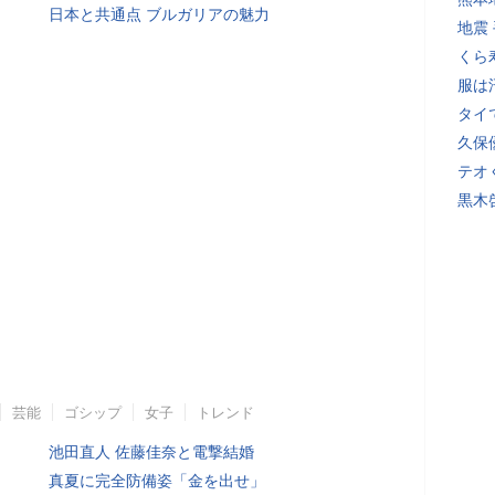
日本と共通点 ブルガリアの魅力
地震
くら
服は
タイ
久保
テオ
黒木
芸能
ゴシップ
女子
トレンド
池田直人 佐藤佳奈と電撃結婚
真夏に完全防備姿「金を出せ」