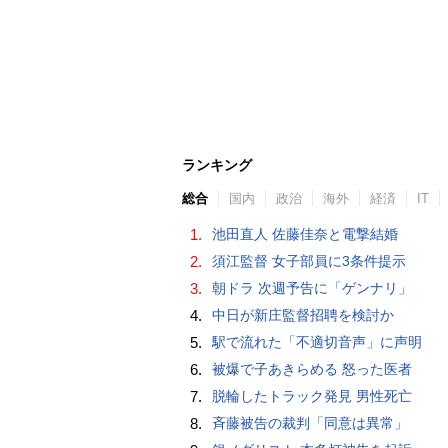
ランキング
総合
国内
政治
海外
経済
IT
1.
池田直人 佐藤佳奈と電撃結婚
2.
須江監督 女子部員に3条件提示
3.
朝ドラ 次週予告に「ゲンナリ」
4.
中日が新庄監督招聘を検討か
5.
駅で流れた「不適切音声」に声明
6.
被爆で子あきらめる 怒った医者
7.
脱輪したトラック発見 男性死亡
8.
斉藤被告の裁判「同意は異常」