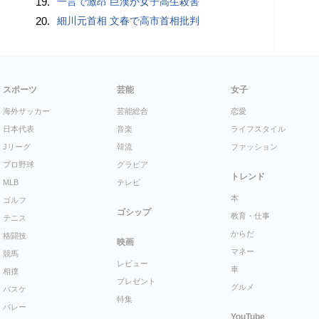
19.
一言で激昂 巨漢が女子高生殺害
20.
細川元首相 文春で高市首相批判
スポーツ
芸能
女子
海外サッカー
芸能総合
恋愛
日本代表
音楽
ライフスタイル
Jリーグ
韓流
ファッション
プロ野球
グラビア
トレンド
MLB
テレビ
本
ゴルフ
ゴシップ
教育・仕事
テニス
からだ
格闘技
映画
マネー
競馬
レビュー
車
相撲
プレゼント
グルメ
バスケ
特集
バレー
YouTube