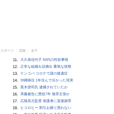
スポーツ
芸能
女子
11.
大久保佳代子 50代の性欲事情
12.
正常な組織を誤摘出 重篤な状態
13.
ケンコバ コロナで謎の後遺症
14.
沖縄移住 1年住んで分かった現実
15.
黒木啓司氏 逮捕されていたか
16.
斉藤被告に懲役7年 無罪主張か
17.
広陵高元監督 保護者に直接謝罪
18.
ヒコロヒー 割引お握り買わない