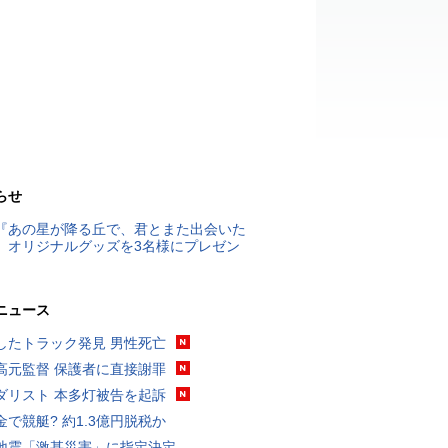
らせ
『あの星が降る丘で、君とまた出会いた
』オリジナルグッズを3名様にプレゼン
ニュース
したトラック発見 男性死亡
高元監督 保護者に直接謝罪
ダリスト 本多灯被告を起訴
金で競艇? 約1.3億円脱税か
地震「激甚災害」に指定決定