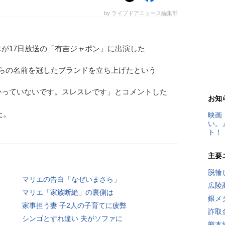
by ライブドアニュース編集部
が17日放送の「有吉ジャポン」に出演した
自らの名前を冠したブランドを立ち上げたという
かっていないです。スレスレです」とコメントした
お知
た。
映画
い。
ト！
主要
脱輪
マリエの告白「なぜいまさら」
広陵
マリエ「家族断絶」の裏側は
銀メ
家事担う妻 子2人の子育てに疲弊
詐取
シンゴとすれ違い 夫がソファに
熊本