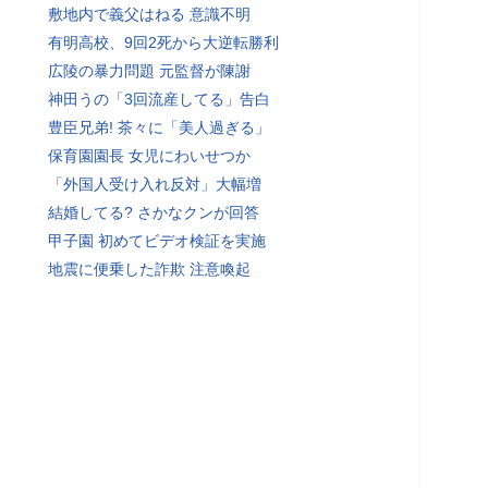
敷地内で義父はねる 意識不明
有明高校、9回2死から大逆転勝利
広陵の暴力問題 元監督が陳謝
神田うの「3回流産してる」告白
豊臣兄弟! 茶々に「美人過ぎる」
保育園園長 女児にわいせつか
「外国人受け入れ反対」大幅増
結婚してる? さかなクンが回答
甲子園 初めてビデオ検証を実施
地震に便乗した詐欺 注意喚起