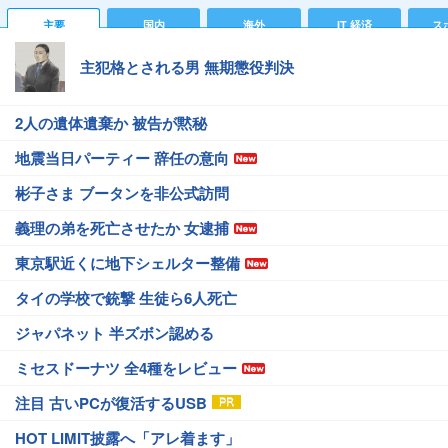
主要
国内
海外
IT 経済
ス
主犯格とされる男 無期懲役判決
2人の遺体遺棄か 被告が黙秘
地震当日パーティー 辞任の意向
彬子さま ブータンを非公式訪問
義理の弟を死亡させたか 女逮捕
東京駅近くに地下シェルター整備
タイの学校で銃撃 生徒ら6人死亡
ジャパネット 半ズボン認める
ミセスドーナツ 全4種をレビュー
注目 古いPCが復活するUSB
HOT LIMIT披露へ「アレ着ます」