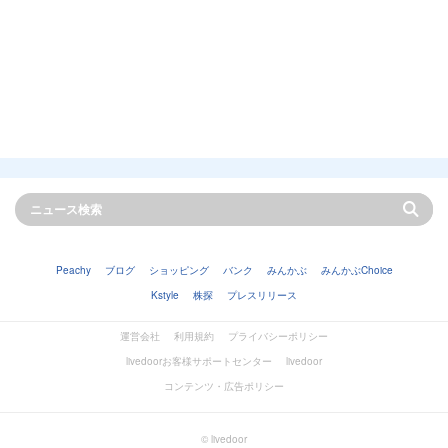
Peachy
ブログ
ショッピング
バンク
みんかぶ
みんかぶChoice
Kstyle
株探
プレスリリース
運営会社
利用規約
プライバシーポリシー
livedoorお客様サポートセンター
livedoor
コンテンツ・広告ポリシー
© livedoor