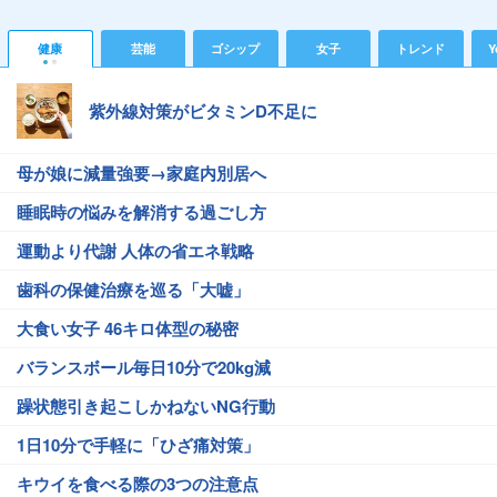
健康
芸能
ゴシップ
女子
トレンド
Y
紫外線対策がビタミンD不足に
母が娘に減量強要→家庭内別居へ
睡眠時の悩みを解消する過ごし方
運動より代謝 人体の省エネ戦略
歯科の保健治療を巡る「大嘘」
大食い女子 46キロ体型の秘密
バランスボール毎日10分で20kg減
躁状態引き起こしかねないNG行動
1日10分で手軽に「ひざ痛対策」
キウイを食べる際の3つの注意点