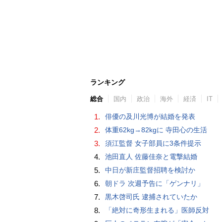
ランキング
総合
国内
政治
海外
経済
IT
1.
俳優の及川光博が結婚を発表
2.
体重62kg→82kgに 寺田心の生活
3.
須江監督 女子部員に3条件提示
4.
池田直人 佐藤佳奈と電撃結婚
5.
中日が新庄監督招聘を検討か
6.
朝ドラ 次週予告に「ゲンナリ」
7.
黒木啓司氏 逮捕されていたか
8.
「絶対に奇形生まれる」医師反対