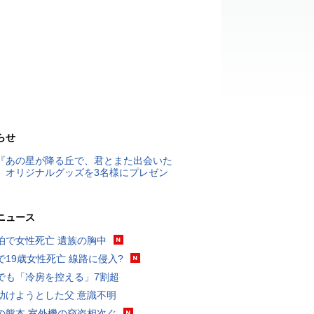
らせ
『あの星が降る丘で、君とまた出会いた
』オリジナルグッズを3名様にプレゼン
ニュース
泊で女性死亡 遺族の胸中
で19歳女性死亡 線路に侵入?
でも「冷房を控える」7割超
助けようとした父 意識不明
の熊本 室外機の窃盗相次ぐ