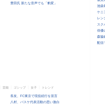
豊田氏 新たな音声でも「豹変」
池袋
ケニ
レン
スク
俳優
森脇
配信
芸能
ゴシップ
女子
トレンド
長友、FC東京で現役続行を宣言
八村、バスケ代表活動の思い激白