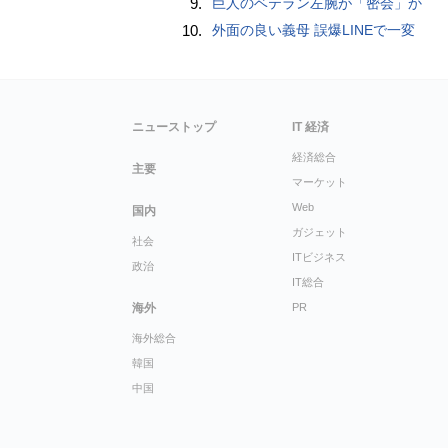
9.
巨人のベテラン左腕が「密会」か
10.
外面の良い義母 誤爆LINEで一変
ニューストップ
IT 経済
経済総合
主要
マーケット
Web
国内
ガジェット
社会
ITビジネス
政治
IT総合
海外
PR
海外総合
韓国
中国