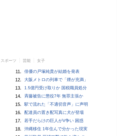
スポーツ
芸能
女子
11.
俳優の戸塚純貴が結婚を発表
12.
大阪メトロの列車で「煙が充満」
13.
1.5億円受け取りか 国税職員処分
14.
斉藤被告に懲役7年 無罪主張か
15.
駅で流れた「不適切音声」に声明
16.
配達員の置き配写真に犬が登場
17.
若手だらけの巨人がV争い 困惑
18.
沖縄移住 1年住んで分かった現実