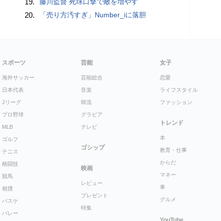
19.
藤川監督 死球口撃で敵を増やす
20.
「売り方汚すぎ」Number_iに落胆
スポーツ
芸能
女子
海外サッカー
芸能総合
恋愛
日本代表
音楽
ライフスタイル
Jリーグ
韓流
ファッション
プロ野球
グラビア
トレンド
MLB
テレビ
本
ゴルフ
ゴシップ
教育・仕事
テニス
からだ
格闘技
映画
マネー
競馬
レビュー
車
相撲
プレゼント
グルメ
バスケ
特集
バレー
YouTube