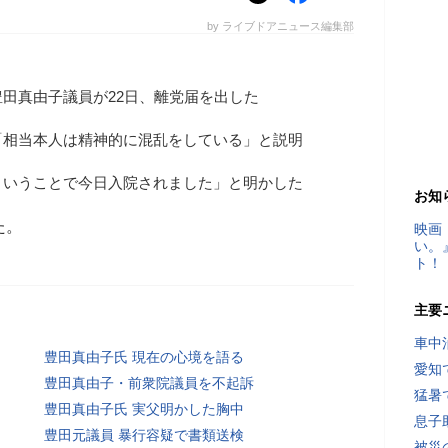
by ライブドアニュース編集部
田真由子議員が22日、離党届を出した
「相当本人は精神的に混乱をしている」と説明
ということで今日入院されました」と明かした
お知
た。
映画
い。
ト！
主要
車中
豊田真由子氏 現在の心境を語る
愛知
豊田真由子・前衆院議員を不起訴
猛暑
豊田真由子氏 実父明かした胸中
息子
豊田元議員 暴行容疑で書類送検
被災