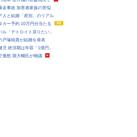
暴走事故 加害者家族の苦悩
ア人と結婚「差別」のリアル
タカー予約 10万円分当たる
バル「デトロイト戻りたい」
の戸塚純貴が結婚を発表
健児 絶頂期は年収「1億円」
で激怒 堀大輔氏が物議