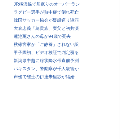
JR横浜線で居眠りのオーバーラン
ラグビー選手が熱中症で倒れ死亡
韓国サッカー協会が疑惑巡り謝罪
大倉忠義「鳥貴族」実父と初共演
蓮池薫さんの母が94歳で死去
秋篠宮家が「ご静養」されない訳
甲子園初、ビデオ検証で判定覆る
新潟県中越に線状降水帯直前予測
パキスタン、警察隊が千人殺害か
声優で雀士の伊達朱里紗が結婚