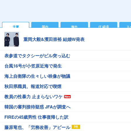
主要
国内
海外
IT 経済
ス
重岡大毅&濱田崇裕 結婚W発表
表参道でタクシーがビル突っ込む
台風16号が小笠原近海で発生
海上自衛隊の生々しい映像が物議
秋田県職員、報道対応で喫煙
教員の性暴力 止まらないワケ
韓国の審判接待疑惑 JFAが調査へ
FIREの45歳男性 仕事復帰した訳
藤原竜也、「労務改善」アピール