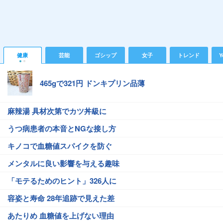
健康
芸能
ゴシップ
女子
トレンド
Y
465gで321円 ドンキプリン品薄
麻辣湯 具材次第でカツ丼級に
うつ病患者の本音とNGな接し方
キノコで血糖値スパイクを防ぐ
メンタルに良い影響を与える趣味
「モテるためのヒント」326人に
容姿と寿命 28年追跡で見えた差
あたりめ 血糖値を上げない理由