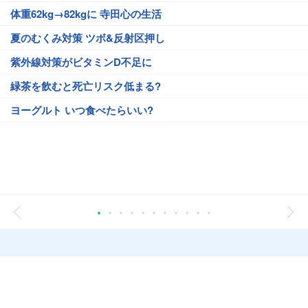
体重62kg→82kgに 寺田心の生活
夏のむくみ対策 ツボ&反射区押し
紫外線対策がビタミンD不足に
緑茶を飲むと死亡リスク低まる?
ヨーグルト いつ食べたらいい?