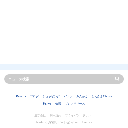
Peachy
ブログ
ショッピング
バンク
みんかぶ
みんかぶChoice
Kstyle
株探
プレスリリース
運営会社
利用規約
プライバシーポリシー
livedoorお客様サポートセンター
livedoor