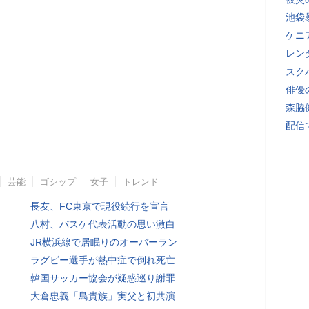
池袋
ケニ
レン
スク
俳優
森脇
配信
芸能
ゴシップ
女子
トレンド
長友、FC東京で現役続行を宣言
八村、バスケ代表活動の思い激白
JR横浜線で居眠りのオーバーラン
ラグビー選手が熱中症で倒れ死亡
韓国サッカー協会が疑惑巡り謝罪
大倉忠義「鳥貴族」実父と初共演