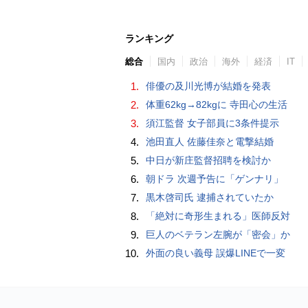
ランキング
総合
国内
政治
海外
経済
IT
1.
俳優の及川光博が結婚を発表
2.
体重62kg→82kgに 寺田心の生活
3.
須江監督 女子部員に3条件提示
4.
池田直人 佐藤佳奈と電撃結婚
5.
中日が新庄監督招聘を検討か
6.
朝ドラ 次週予告に「ゲンナリ」
7.
黒木啓司氏 逮捕されていたか
8.
「絶対に奇形生まれる」医師反対
9.
巨人のベテラン左腕が「密会」か
10.
外面の良い義母 誤爆LINEで一変