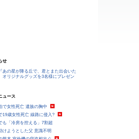
らせ
『あの星が降る丘で、君とまた出会いた
』オリジナルグッズを3名様にプレゼン
ニュース
泊で女性死亡 遺族の胸中
で19歳女性死亡 線路に侵入?
でも「冷房を控える」7割超
助けようとした父 意識不明
の熊本 室外機の窃盗相次ぐ