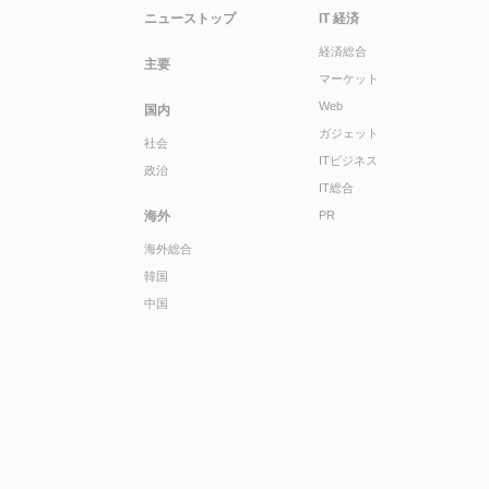
ニューストップ
IT 経済
経済総合
主要
マーケット
Web
国内
ガジェット
社会
ITビジネス
政治
IT総合
海外
PR
海外総合
韓国
中国