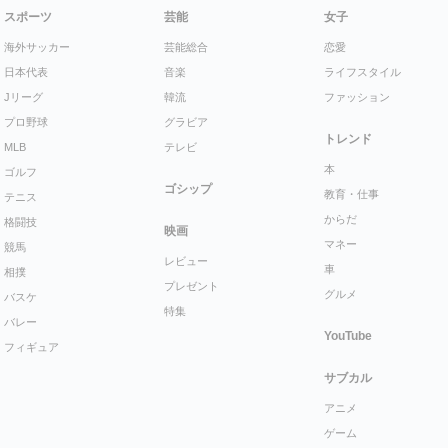
スポーツ
芸能
女子
海外サッカー
芸能総合
恋愛
日本代表
音楽
ライフスタイル
Jリーグ
韓流
ファッション
プロ野球
グラビア
トレンド
MLB
テレビ
本
ゴルフ
ゴシップ
教育・仕事
テニス
からだ
格闘技
映画
マネー
競馬
レビュー
車
相撲
プレゼント
グルメ
バスケ
特集
バレー
YouTube
フィギュア
サブカル
アニメ
ゲーム