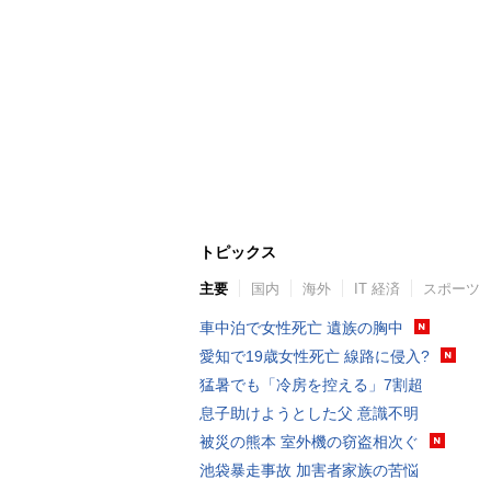
トピックス
主要
国内
海外
IT 経済
スポーツ
車中泊で女性死亡 遺族の胸中
愛知で19歳女性死亡 線路に侵入?
猛暑でも「冷房を控える」7割超
息子助けようとした父 意識不明
被災の熊本 室外機の窃盗相次ぐ
池袋暴走事故 加害者家族の苦悩