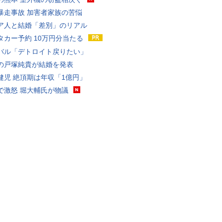
暴走事故 加害者家族の苦悩
ア人と結婚「差別」のリアル
タカー予約 10万円分当たる
バル「デトロイト戻りたい」
の戸塚純貴が結婚を発表
健児 絶頂期は年収「1億円」
で激怒 堀大輔氏が物議