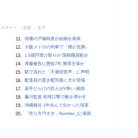
スポーツ
芸能
女子
11.
俳優の戸塚純貴が結婚を発表
12.
大阪メトロの列車で「煙が充満」
13.
1.5億円受け取りか 国税職員処分
14.
斉藤被告に懲役7年 無罪主張か
15.
駅で流れた「不適切音声」に声明
16.
配達員の置き配写真に犬が登場
17.
若手だらけの巨人がV争い 困惑
18.
藤川監督 死球口撃で敵を増やす
19.
沖縄移住 1年住んで分かった現実
20.
「売り方汚すぎ」Number_iに落胆