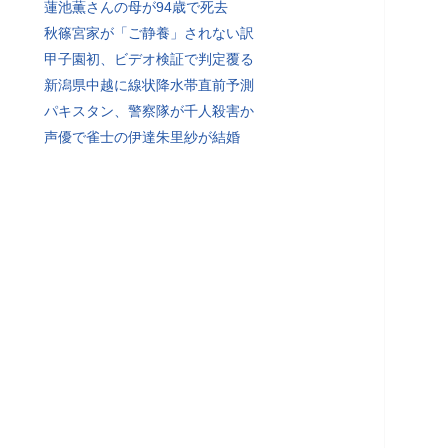
蓮池薫さんの母が94歳で死去
秋篠宮家が「ご静養」されない訳
甲子園初、ビデオ検証で判定覆る
新潟県中越に線状降水帯直前予測
パキスタン、警察隊が千人殺害か
声優で雀士の伊達朱里紗が結婚