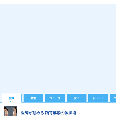
健康
芸能
ゴシップ
女子
トレンド
Y
医師が勧める 猫背解消の体操術