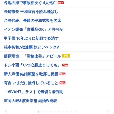
各地の海で事故相次ぐ 4人死亡
長崎市長 平和宣言を読み飛ばし
台湾代表、長崎の平和式典を欠席
イオン爆発「貴重品OK」と許可か
甲子園 10年ぶりに初戦で姿消す
張本智和が2連覇 妹とアベックV
藤原竜也、「労務改善」アピール
ドン小西「いつ心臓止まっても」
新人声優 結婚願望を吐露し反響
有吉 いまだに後悔していること
「VIVANT」ラストで裏切り者判明
重岡大毅&濱田崇裕 結婚W発表