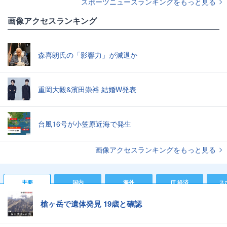
スポーツニュースランキングをもっと見る
画像アクセスランキング
森喜朗氏の「影響力」が減退か
重岡大毅&濱田崇裕 結婚W発表
台風16号が小笠原近海で発生
画像アクセスランキングをもっと見る
主要
国内
海外
IT 経済
ス
槍ヶ岳で遺体発見 19歳と確認