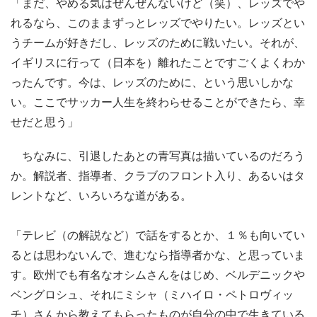
「まだ、やめる気はぜんぜんないけど（笑）、レッズでや
れるなら、このままずっとレッズでやりたい。レッズとい
うチームが好きだし、レッズのために戦いたい。それが、
イギリスに行って（日本を）離れたことですごくよくわか
ったんです。今は、レッズのために、という思いしかな
い。ここでサッカー人生を終わらせることができたら、幸
せだと思う」
ちなみに、引退したあとの青写真は描いているのだろう
か。解説者、指導者、クラブのフロント入り、あるいはタ
レントなど、いろいろな道がある。
「テレビ（の解説など）で話をするとか、１％も向いてい
るとは思わないんで、進むなら指導者かな、と思っていま
す。欧州でも有名なオシムさんをはじめ、ベルデニックや
ベングロシュ、それにミシャ（ミハイロ・ペトロヴィッ
チ）さんから教えてもらったものが自分の中で生きている