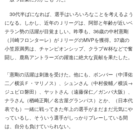
30代半ばになれば、選手はいろいろなことを考えるよう
になる。しかし、近年のＪリーグは、阿部と年齢が近いベ
テラン勢の活躍が目覚ましい。昨季も、36歳の中村憲剛
（川崎フロンターレ）がＪリーグのMVPを獲得。37歳の
小笠原満男は、チャンピオンシップ、クラブＷ杯などで奮
闘し、鹿島アントラーズの躍進に絶大な貢献を果たした。
「憲剛の活躍は刺激を受けた。他にも、ボンバー（中澤佑
二／横浜Ｆ・マリノス）、シュンさん（中村俊輔／横浜→
ジュビロ磐田）、ヤットさん（遠藤保仁／ガンバ大阪）、
ナラさん（楢崎正剛／名古屋グランパス）とか、（日本代
表でも）一緒に戦ってきた年上の選手がまだまだ元気にや
っているし、そういう選手がしっかりプレーしている間
は、自分も負けていられない。