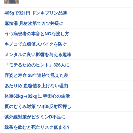
465gで321円 ドンキプリン品薄
麻辣湯 具材次第でカツ丼級に
うつ病患者の本音とNGな接し方
キノコで血糖値スパイクを防ぐ
メンタルに良い影響を与える趣味
「モテるためのヒント」326人に
容姿と寿命 28年追跡で見えた差
あたりめ 血糖値を上げない理由
体重62kg→82kgに 寺田心の生活
夏のむくみ対策 ツボ&反射区押し
紫外線対策がビタミンD不足に
緑茶を飲むと死亡リスク低まる?