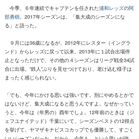
今季、６年連続でキャプテンを任された
浦和レッズ
の
阿
部勇樹
。2017年シーズンは、「集大成のシーズンにな
る」と語った。
９月には36歳になるが、2012年にレスター（イングラ
ンド）からレッズに戻って以来、2013年に１試合出場停
止となっただけで、その他の４シーズンはリーグ戦全34試
合に出場。”鉄人”ぶりを見せつけており、老け込む様子は
まったく感じられない。
「でも、今年にかける思いは強いです。別にやめるとかで
はないけど、集大成になると思うんですよ。なぜかってい
うと、今年は（年男の）酉年でしょ。12年前のときは（ジ
ェフユナイテッド）千葉にいて、シーズンベストの12得点
を挙げて、ヤマザキナビスコカップでも優勝して、すごく
いいシーズンだった。だから、今年も、という思いが強