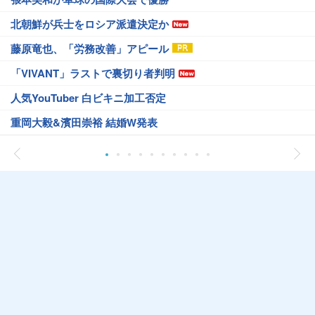
北朝鮮が兵士をロシア派遣決定か
藤原竜也、「労務改善」アピール
「VIVANT」ラストで裏切り者判明
人気YouTuber 白ビキニ加工否定
重岡大毅&濱田崇裕 結婚W発表