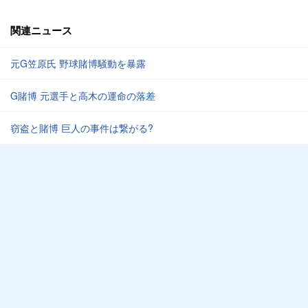
関連ニュース
元G笠原氏 野球賭博騒動を暴露
G賭博 元選手と高木の運命の落差
窃盗と賭博 巨人の事件は繋がる?