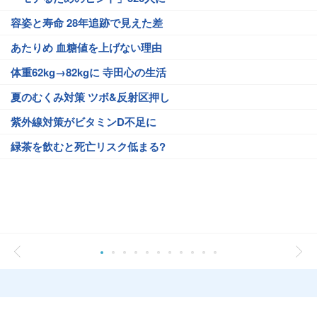
容姿と寿命 28年追跡で見えた差
あたりめ 血糖値を上げない理由
体重62kg→82kgに 寺田心の生活
夏のむくみ対策 ツボ&反射区押し
紫外線対策がビタミンD不足に
緑茶を飲むと死亡リスク低まる?