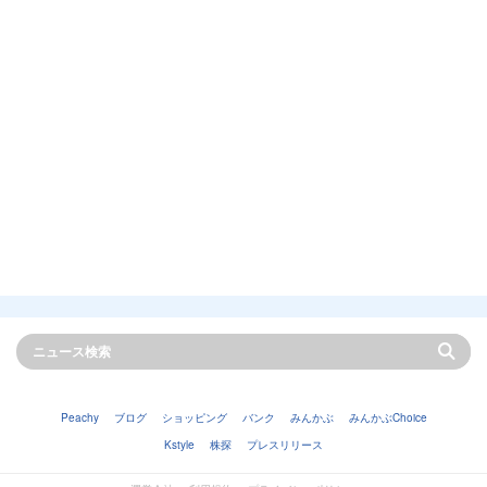
Peachy
ブログ
ショッピング
バンク
みんかぶ
みんかぶChoice
Kstyle
株探
プレスリリース