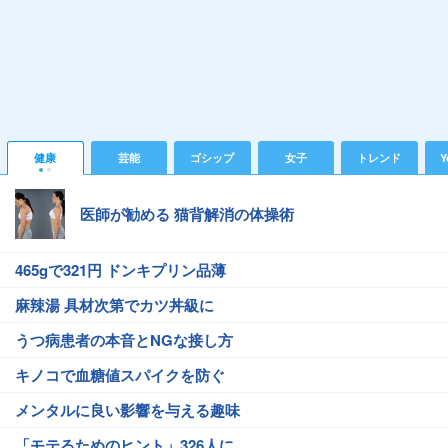
健康
芸能
ゴシップ
女子
トレンド
Y
医師が勧める 猫背解消の体操術
465gで321円 ドンキプリン品薄
麻辣湯 具材次第でカツ丼級に
うつ病患者の本音とNGな接し方
キノコで血糖値スパイクを防ぐ
メンタルに良い影響を与える趣味
「モテるためのヒント」326人に