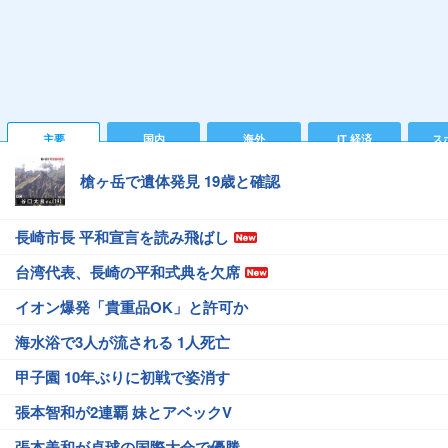
主要
国内
海外
IT 経済
ス
槍ヶ岳で遺体発見 19歳と確認
長崎市長 平和宣言を読み飛ばし
台湾代表、長崎の平和式典を欠席
イオン爆発「貴重品OK」と許可か
海水浴で3人が流される 1人死亡
甲子園 10年ぶりに初戦で姿消す
張本智和が2連覇 妹とアベックV
張本美和が卓球の国際大会で優勝