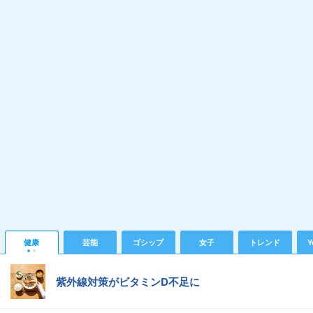
健康
芸能
ゴシップ
女子
トレンド
Y
紫外線対策がビタミンD不足に