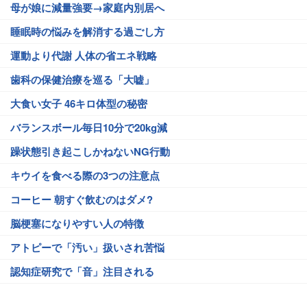
母が娘に減量強要→家庭内別居へ
睡眠時の悩みを解消する過ごし方
運動より代謝 人体の省エネ戦略
歯科の保健治療を巡る「大嘘」
大食い女子 46キロ体型の秘密
バランスボール毎日10分で20kg減
躁状態引き起こしかねないNG行動
キウイを食べる際の3つの注意点
コーヒー 朝すぐ飲むのはダメ?
脳梗塞になりやすい人の特徴
アトピーで「汚い」扱いされ苦悩
認知症研究で「音」注目される