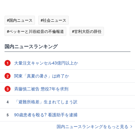
#国内ニュース
#社会ニュース
#ベッキーと川谷絵音の不倫報道
#甘利大臣の辞任
#甘利明氏の金銭授受問題
国内ニュースランキング
大量注文キャンセル43億円以上か
1
関東「真夏の暑さ」は終了か
2
斉藤慎二被告 懲役7年を求刑
3
「避難所格差」生まれてしまう訳
4
90歳患者を殴る? 看護助手を逮捕
5
国内ニュースランキングをもっと見る