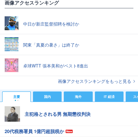
画像アクセスランキング
中日が新庄監督招聘を検討か
関東「真夏の暑さ」は終了か
卓球WTT 張本美和がベスト8進出
画像アクセスランキングをもっと見る
主要
国内
海外
IT 経済
ス
主犯格とされる男 無期懲役判決
20代税務署員 1億円超脱税か