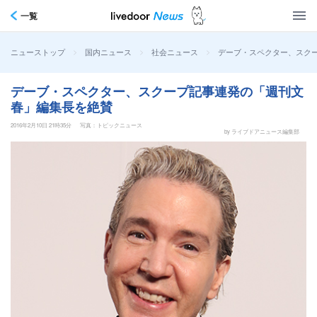
一覧
>
>
>
デーブ・スペクター、スク
ニューストップ
国内ニュース
社会ニュース
デーブ・スペクター、スクープ記事連発の「週刊文
春」編集長を絶賛
2016年2月10日 21時35分
写真：トピックニュース
by ライブドアニュース編集部