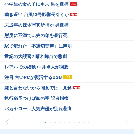
小学生の女の子にキス 男を逮捕
動き遅い 台風13号影響長引くか
未成年の裸体写真所持か 男逮捕
態度に不満で…夫の弟を暴行死
駅で流れた「不適切音声」に声明
世紀の大誤審? 晴れ舞台で悲劇
レアルでの経験 中井卓大が回想
注目 古いPCが復活するUSB
嫌と言わないから同意では…見解
執行猶予つけば御の字 記者指摘
バカヤロー…人気声優が別れ悲痛