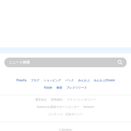
Peachy
ブログ
ショッピング
バンク
みんかぶ
みんかぶChoice
Kstyle
株探
プレスリリース
運営会社
利用規約
プライバシーポリシー
livedoorお客様サポートセンター
livedoor
コンテンツ・広告ポリシー
© livedoor