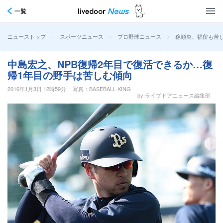
一覧
>
>
>
稼頭央、福留も苦し
ニューストップ
スポーツニュース
プロ野球ニュース
中島宏之、NPB復帰2年目で復活できるか…復
帰1年目の野手は苦しむ傾向
2016年1月3日 12時59分
写真：BASEBALL KING
by ライブドアニュース編集部