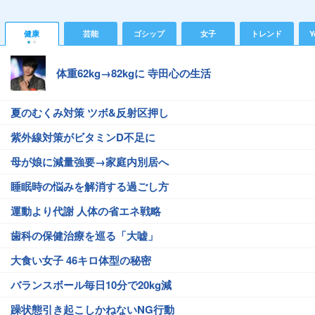
健康
芸能
ゴシップ
女子
トレンド
Y
体重62kg→82kgに 寺田心の生活
夏のむくみ対策 ツボ&反射区押し
紫外線対策がビタミンD不足に
母が娘に減量強要→家庭内別居へ
睡眠時の悩みを解消する過ごし方
運動より代謝 人体の省エネ戦略
歯科の保健治療を巡る「大嘘」
大食い女子 46キロ体型の秘密
バランスボール毎日10分で20kg減
躁状態引き起こしかねないNG行動