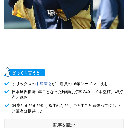
ざっくり言うと
オリックスの
中島宏之
が、勝負の16年シーズンに挑む
日本球界復帰1年目となった昨季は打率.240、10本塁打、46打
点と低迷
34歳とまだまだ働ける年齢なだけに今年こそ頑張ってほしい
と筆者は期待した
記事を読む