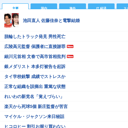
主要
国内
海外
IT 経済
ス
池田直人 佐藤佳奈と電撃結婚
脱輪したトラック発見 男性死亡
広陵高元監督 保護者に直接謝罪
細川元首相 文春で高市首相批判
銀メダリスト 本多灯被告を起訴
タイ学校銃撃 成績でストレスか
正常な組織を誤摘出 重篤な状態
れいわの新党名「覚えづらい」
楽天から死球5個 新庄監督が苦言
マイケル・ジャクソン来日秘話
ヒコロヒー 割引お握り買わない