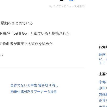
by ライブドアニュース編集部
リ騒動をまとめている
R曲が「Let It Go」と似ていると指摘された
楽曲の作曲者が事実上の盗作を認めた
お知
た。
映画
い。
ト！
主要
京都
自作でないと申告 賞を取り消し
少年
画像生成AI巡りワーナーも提訴
無銭
正常
カラ