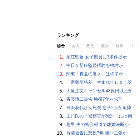
ランキング
総合
国内
政治
海外
経済
IT
1.
須江監督 女子部員に3条件提示
2.
中日が新庄監督招聘を検討か
3.
関東「真夏の暑さ」は終了か
4.
「避難所格差」生まれてしまう訳
5.
大量注文キャンセル43億円以上か
6.
斉藤慎二被告 懲役7年を求刑
7.
寿美花代さん死去 息子2人が追悼
8.
玉川氏の「警察官が死刑」に批判
9.
趣里 夫の密会報道で離婚決断か
10.
斉藤被告に懲役7年 無罪主張か