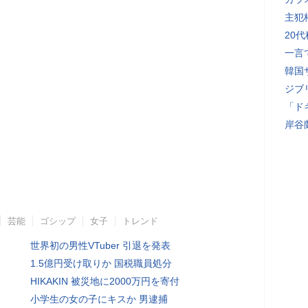
主犯
20
一言
韓国
ジブ
「ド
岸谷
芸能
ゴシップ
女子
トレンド
世界初の男性VTuber 引退を発表
1.5億円受け取りか 国税職員処分
HIKAKIN 被災地に2000万円を寄付
小学生の女の子にキスか 男逮捕