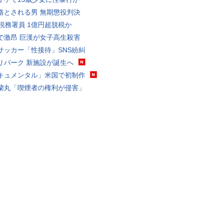
格とされる男 無期懲役判決
代税務署員 1億円超脱税か
で激昂 巨漢が女子高生殺害
サッカー「性接待」SNS紛糾
リパーク 新施設が誕生へ
キュメンタル」米国で初制作
蘭丸「喫煙者の権利が侵害」