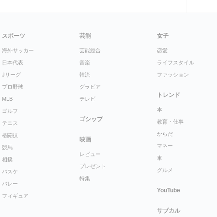
スポーツ
芸能
女子
海外サッカー
芸能総合
恋愛
日本代表
音楽
ライフスタイル
Jリーグ
韓流
ファッション
プロ野球
グラビア
トレンド
MLB
テレビ
本
ゴルフ
ゴシップ
教育・仕事
テニス
からだ
格闘技
映画
マネー
競馬
レビュー
車
相撲
プレゼント
グルメ
バスケ
特集
バレー
YouTube
フィギュア
サブカル