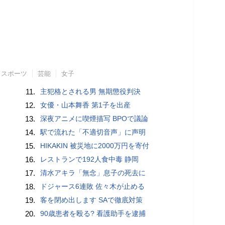
スポーツ
芸能
女子
11.
主犯格とされる男 無期懲役判決
12.
女優・山本舞香 第1子を出産
13.
深夜アニメに喫煙描写 BPOで議論
14.
駅で流れた「不適切音声」に声明
15.
HIKAKIN 被災地に2000万円を寄付
16.
レストランで192人食中毒 静岡
17.
清水アキラ「無念」息子の死去に
18.
ドジャース6連敗 佐々木が止める
19.
客を閉め出します SAで徹底対策
20.
90歳患者を殴る? 看護助手を逮捕