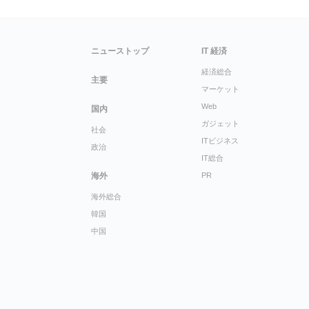
ニューストップ
IT 経済
経済総合
主要
マーケット
Web
国内
ガジェット
社会
ITビジネス
政治
IT総合
海外
PR
海外総合
韓国
中国