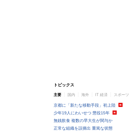
トピックス
主要
国内
海外
IT 経済
スポーツ
京都に「新たな移動手段」初上陸
少年19人にわいせつ 懲役15年
無銭飲食 複数の早大生が関与か
正常な組織を誤摘出 重篤な状態