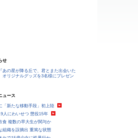
らせ
『あの星が降る丘で、君とまた出会いた
』オリジナルグッズを3名様にプレゼン
ニュース
に「新たな移動手段」初上陸
19人にわいせつ 懲役15年
飲食 複数の早大生が関与か
な組織を誤摘出 重篤な状態
オケで15歳少女に性暴行か