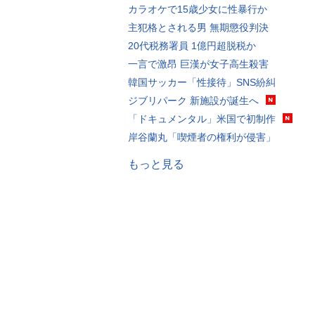
カラオケで15歳少女に性暴行か
主犯格とされる男 無期懲役判決
20代税務署員 1億円超脱税か
一言で激昂 巨漢が女子高生殺害
韓国サッカー「性接待」SNS紛糾
ジブリパーク 新施設が誕生へ
「ドキュメンタル」米国で初制作
岸谷蘭丸「喫煙者の権利が侵害」
もっと見る