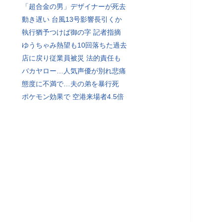
「超合金の男」デザイナーが死去
動き遅い 台風13号影響長引くか
執行猶予つけば御の字 記者指摘
ゆうちゃみ熱望も10回落ちた過去
店に戻り従業員被災 法的責任も
バカヤロー…人気声優が別れ悲痛
態度に不満で…夫の弟を暴行死
ポケモン効果で 空港来場者4.5倍