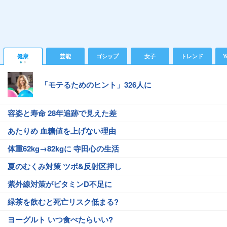
健康
芸能
ゴシップ
女子
トレンド
Y
「モテるためのヒント」326人に
容姿と寿命 28年追跡で見えた差
あたりめ 血糖値を上げない理由
体重62kg→82kgに 寺田心の生活
夏のむくみ対策 ツボ&反射区押し
紫外線対策がビタミンD不足に
緑茶を飲むと死亡リスク低まる?
ヨーグルト いつ食べたらいい?