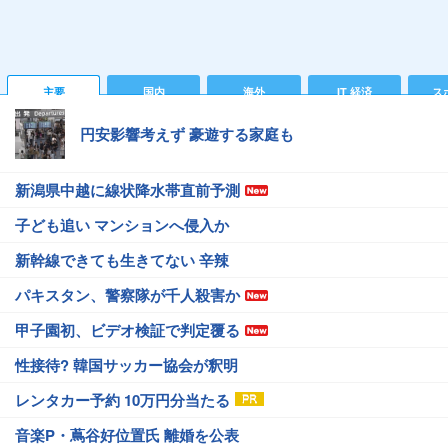
主要
国内
海外
IT 経済
ス
円安影響考えず 豪遊する家庭も
新潟県中越に線状降水帯直前予測
子ども追い マンションへ侵入か
新幹線できても生きてない 辛辣
パキスタン、警察隊が千人殺害か
甲子園初、ビデオ検証で判定覆る
性接待? 韓国サッカー協会が釈明
レンタカー予約 10万円分当たる
音楽P・蔦谷好位置氏 離婚を公表