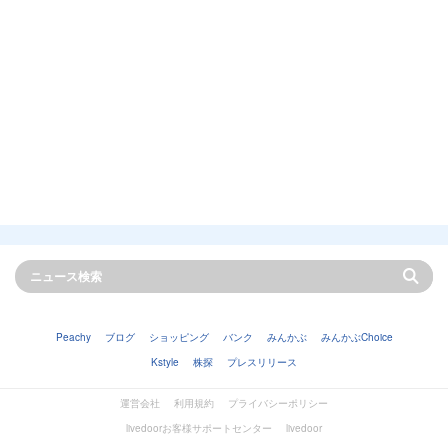
Peachy
ブログ
ショッピング
バンク
みんかぶ
みんかぶChoice
Kstyle
株探
プレスリリース
運営会社
利用規約
プライバシーポリシー
livedoorお客様サポートセンター
livedoor