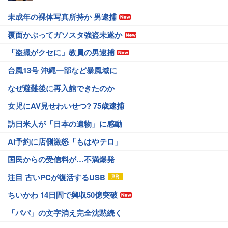
未成年の裸体写真所持か 男逮捕
覆面かぶってガソスタ強盗未遂か
「盗撮がクセに」教員の男逮捕
台風13号 沖縄一部など暴風域に
なぜ避難後に再入館できたのか
女児にAV見せわいせつ? 75歳逮捕
訪日米人が「日本の遺物」に感動
AI予約に店側激怒「もはやテロ」
国民からの受信料が…不満爆発
注目 古いPCが復活するUSB
ちいかわ 14日間で興収50億突破
「パパ」の文字消え完全沈黙続く