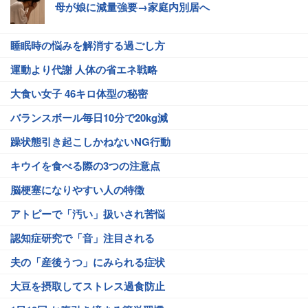
母が娘に減量強要→家庭内別居へ
睡眠時の悩みを解消する過ごし方
運動より代謝 人体の省エネ戦略
大食い女子 46キロ体型の秘密
バランスボール毎日10分で20kg減
躁状態引き起こしかねないNG行動
キウイを食べる際の3つの注意点
脳梗塞になりやすい人の特徴
アトピーで「汚い」扱いされ苦悩
認知症研究で「音」注目される
夫の「産後うつ」にみられる症状
大豆を摂取してストレス過食防止