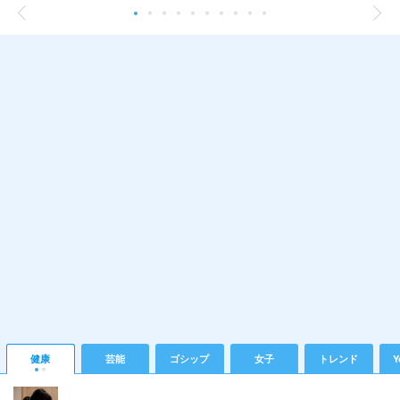
健康
芸能
ゴシップ
女子
トレンド
Y