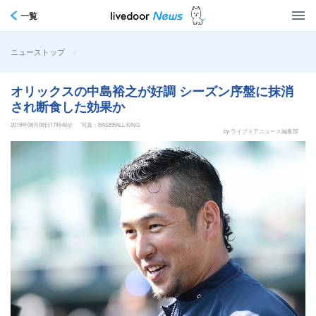
一覧
>
ニューストップ
オリックスの中島裕之が好調 シーズン序盤に抹消
され断食した効果か
2015年08月08日17時46分
写真：BASEBALL KING
by ライブドアニュース編集部