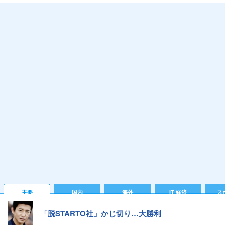
主要
国内
海外
IT 経済
ス
「脱STARTO社」かじ切り…大勝利