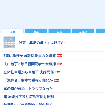
主要
国内
海外
IT 経済
ス
関東「真夏の暑さ」は終了か
7歳に暴行か 施設従業員の女逮捕
夫に包丁? 毎日新聞記者の女逮捕
立体駐車場から車落下 夫婦死傷
「泥酔者」熊本で通報が頻発か
家の隣が民泊「トラウマなった」
露 原爆投下巡り広島市長を批判
無期刑の「終身刑化」傾向続く