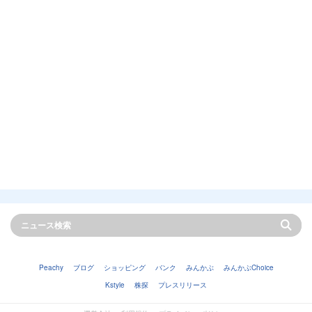
Peachy
ブログ
ショッピング
バンク
みんかぶ
みんかぶChoice
Kstyle
株探
プレスリリース