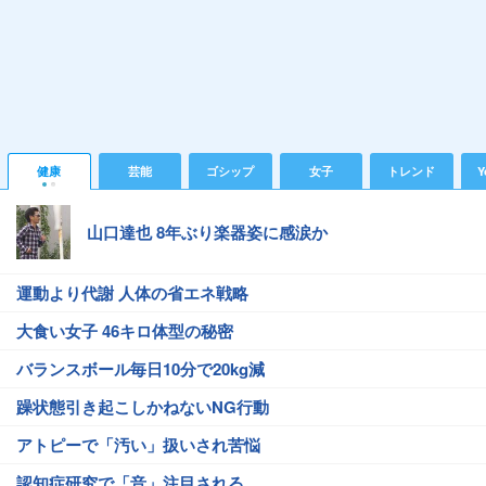
健康
芸能
ゴシップ
女子
トレンド
Y
山口達也 8年ぶり楽器姿に感涙か
運動より代謝 人体の省エネ戦略
大食い女子 46キロ体型の秘密
バランスボール毎日10分で20kg減
躁状態引き起こしかねないNG行動
アトピーで「汚い」扱いされ苦悩
認知症研究で「音」注目される