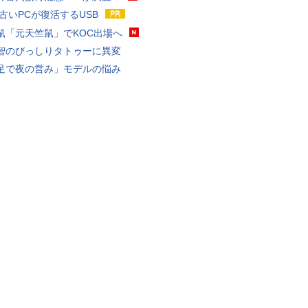
 古いPCが復活するUSB
鼠「元天竺鼠」でKOC出場へ
智のびっしりタトゥーに異変
足で夜の営み」モデルの悩み