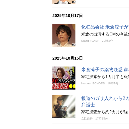
2025年10月17日
化粧品会社 米倉涼子
米倉の出演するCMの今後
Smart FLASH
20時4分
2025年10月15日
米倉涼子の薬物疑惑 
家宅捜索から1カ月半も報
livedoor ECHOES
18時1分
報道のガサ入れから2
弁護士
家宅捜査から約2カ月が経
女性自身
17時15分