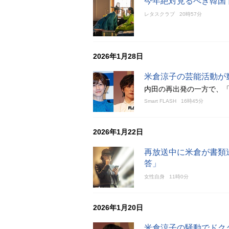
今年絶対見るべき韓国
レタスクラブ
20時57分
2026年1月28日
米倉涼子の芸能活動が
内田の再出発の一方で、
Smart FLASH
16時45分
2026年1月22日
再放送中に米倉が書類
答」
女性自身
11時0分
2026年1月20日
米倉涼子の騒動でドク