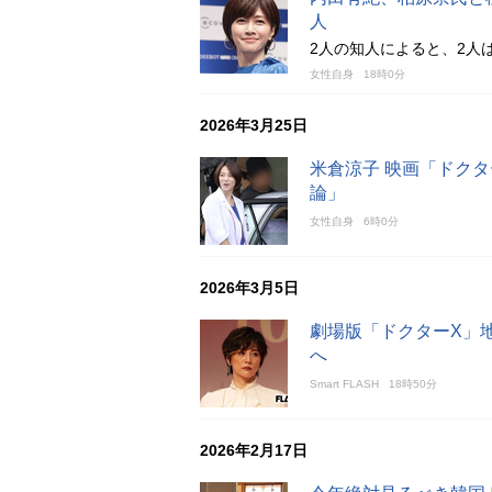
人
2人の知人によると、2人
女性自身
18時0分
2026年3月25日
米倉涼子 映画「ドク
論」
女性自身
6時0分
2026年3月5日
劇場版「ドクターX」
へ
Smart FLASH
18時50分
2026年2月17日