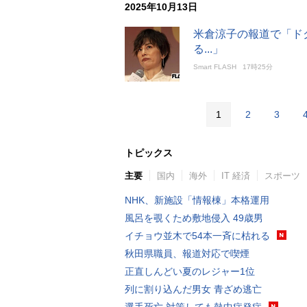
2025年10月13日
米倉涼子の報道で「ド
る...」
Smart FLASH
17時25分
1
2
3
トピックス
主要
国内
海外
IT 経済
スポーツ
NHK、新施設「情報棟」本格運用
風呂を覗くため敷地侵入 49歳男
イチョウ並木で54本一斉に枯れる
秋田県職員、報道対応で喫煙
正直しんどい夏のレジャー1位
列に割り込んだ男女 青ざめ逃亡