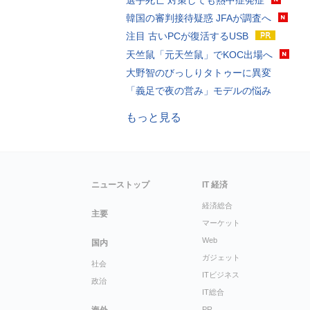
選手死亡 対策しても熱中症発症
韓国の審判接待疑惑 JFAが調査へ
注目 古いPCが復活するUSB
天竺鼠「元天竺鼠」でKOC出場へ
大野智のびっしりタトゥーに異変
「義足で夜の営み」モデルの悩み
もっと見る
ニューストップ
IT 経済
経済総合
主要
マーケット
Web
国内
ガジェット
社会
ITビジネス
政治
IT総合
PR