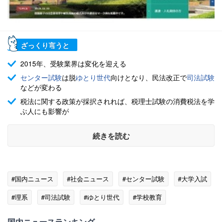
ざっくり言うと
2015年、受験業界は変化を迎える
センター試験
は脱
ゆとり世代
向けとなり、民法改正で
司法試験
などが変わる
税法に関する政策が採択されれば、税理士試験の消費税法を学
ぶ人にも影響が
続きを読む
#国内ニュース
#社会ニュース
#センター試験
#大学入試
#理系
#司法試験
#ゆとり世代
#学校教育
国内ニュースランキング