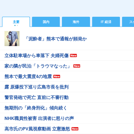
主要
国内
海外
IT 経済
ス
「泥酔者」熊本で通報が頻発か
立体駐車場から車落下 夫婦死傷
家の隣が民泊「トラウマなった」
熊本で最大震度4の地震
露 原爆投下巡り広島市長を批判
警官発砲で死亡 直前に不審行動
無期刑の「終身刑化」傾向続く
NHK職員性被害 出演者に怒りの声
高市氏のPV風視察動画 立憲激怒