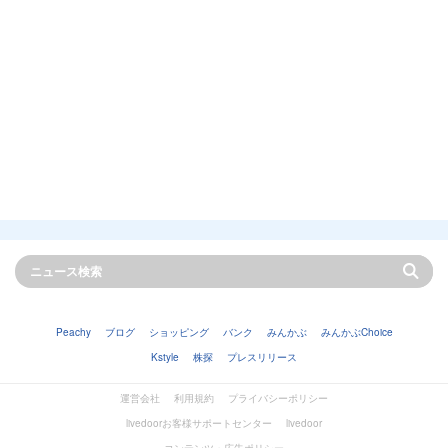
Peachy
ブログ
ショッピング
バンク
みんかぶ
みんかぶChoice
Kstyle
株探
プレスリリース
運営会社
利用規約
プライバシーポリシー
livedoorお客様サポートセンター
livedoor