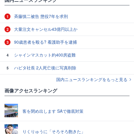
斉藤慎二被告 懲役7年を求刑
1
大量注文キャンセル43億円以上か
2
90歳患者を殴る? 看護助手を逮捕
3
シャインマスカット約400房盗難
4
ハビタ社長 2人死亡後に写真削除
5
国内ニュースランキングをもっと見る
画像アクセスランキング
客を閉め出します SAで徹底対策
りくりゅうに「そろそろ飽きた」