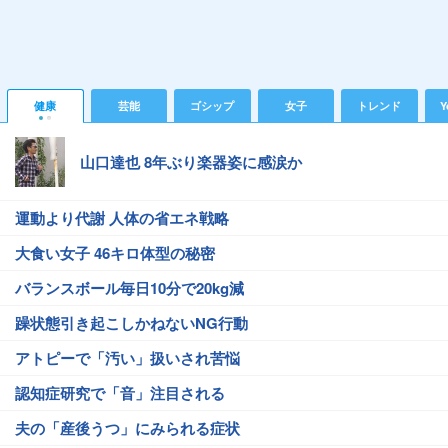
健康
芸能
ゴシップ
女子
トレンド
Y
山口達也 8年ぶり楽器姿に感涙か
運動より代謝 人体の省エネ戦略
大食い女子 46キロ体型の秘密
バランスボール毎日10分で20kg減
躁状態引き起こしかねないNG行動
アトピーで「汚い」扱いされ苦悩
認知症研究で「音」注目される
夫の「産後うつ」にみられる症状