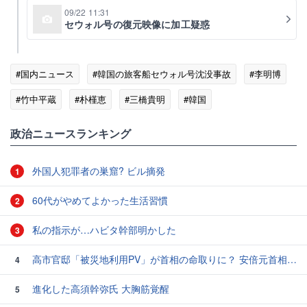
09/22 11:31
セウォル号の復元映像に加工疑惑
#国内ニュース
#韓国の旅客船セウォル号沈没事故
#李明博
#竹中平蔵
#朴槿恵
#三橋貴明
#韓国
政治ニュースランキング
外国人犯罪者の巣窟? ビル摘発
1
60代がやめてよかった生活習慣
2
私の指示が…ハビタ幹部明かした
3
高市官邸「被災地利用PV」が首相の命取りに？ 安倍元首相“コロナおこもり動画”の二の舞を自民党が危惧
4
進化した高須幹弥氏 大胸筋覚醒
5