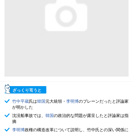
ざっくり言うと
竹中平蔵
氏は
韓国
元大統領・
李明博
のブレーンだったと評論家
が明かした
沈没船事故では、
韓国
の政治的な問題が露呈したと評論家は指
摘
李明博
政権の構造改革について説明し、竹中氏との深い関係に