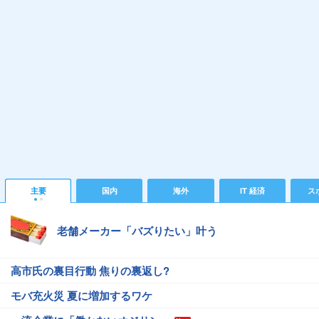
主要
国内
海外
IT 経済
ス
老舗メーカー「バズりたい」叶う
高市氏の裏目行動 焦りの裏返し?
モバ充火災 夏に増加するワケ