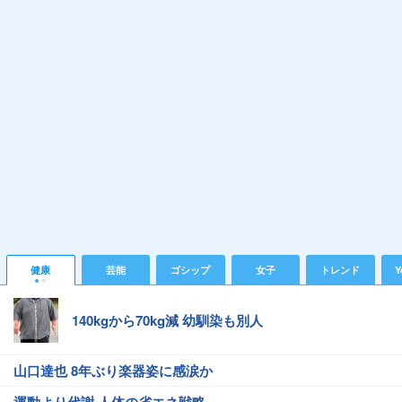
健康
芸能
ゴシップ
女子
トレンド
Y
140kgから70kg減 幼馴染も別人
山口達也 8年ぶり楽器姿に感涙か