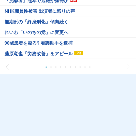
「泥酔者」熊本で通報が頻発か
NHK職員性被害 出演者に怒りの声
無期刑の「終身刑化」傾向続く
れいわ「いのちの党」に変更へ
90歳患者を殴る? 看護助手を逮捕
藤原竜也「労務改善」をアピール