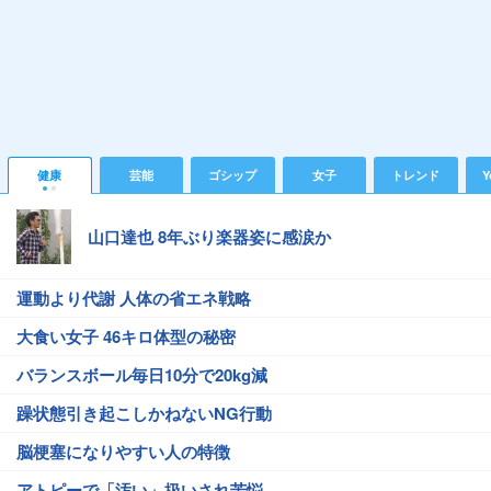
健康
芸能
ゴシップ
女子
トレンド
Y
山口達也 8年ぶり楽器姿に感涙か
運動より代謝 人体の省エネ戦略
大食い女子 46キロ体型の秘密
バランスボール毎日10分で20kg減
躁状態引き起こしかねないNG行動
脳梗塞になりやすい人の特徴
アトピーで「汚い」扱いされ苦悩