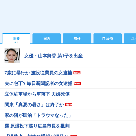
主要
国内
海外
IT 経済
ス
女優・山本舞香 第1子を出産
7歳に暴行か 施設従業員の女逮捕
夫に包丁? 毎日新聞記者の女逮捕
立体駐車場から車落下 夫婦死傷
関東「真夏の暑さ」は終了か
家の隣が民泊「トラウマなった」
露 原爆投下巡り広島市長を批判