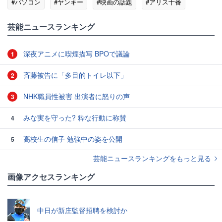
#パソコン
#ヤンキー
#映画の話題
#アリス十番
芸能ニュースランキング
深夜アニメに喫煙描写 BPOで議論
1
斉藤被告に「多目的トイレ以下」
2
NHK職員性被害 出演者に怒りの声
3
みな実を守った? 粋な行動に称賛
4
高校生の信子 勉強中の姿を公開
5
芸能ニュースランキングをもっと見る
画像アクセスランキング
中日が新庄監督招聘を検討か