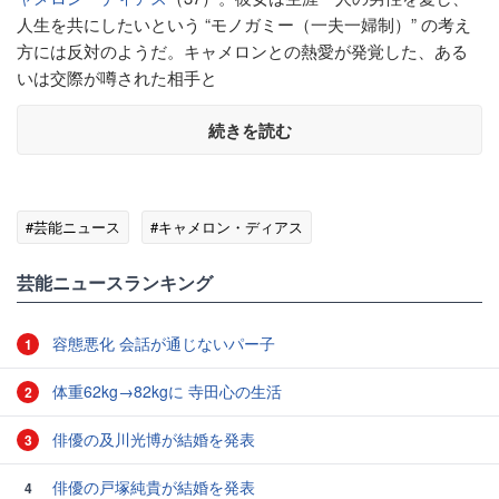
人生を共にしたいという “モノガミー（一夫一婦制）” の考え
方には反対のようだ。キャメロンとの熱愛が発覚した、ある
いは交際が噂された相手と
続きを読む
#芸能ニュース
#キャメロン・ディアス
芸能ニュースランキング
容態悪化 会話が通じないパー子
1
体重62kg→82kgに 寺田心の生活
2
俳優の及川光博が結婚を発表
3
俳優の戸塚純貴が結婚を発表
4