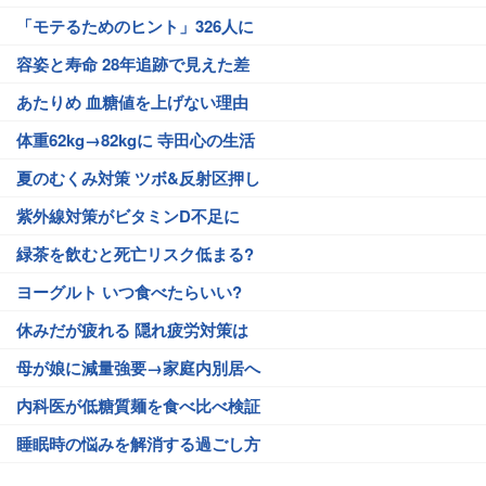
「モテるためのヒント」326人に
容姿と寿命 28年追跡で見えた差
あたりめ 血糖値を上げない理由
体重62kg→82kgに 寺田心の生活
夏のむくみ対策 ツボ&反射区押し
紫外線対策がビタミンD不足に
緑茶を飲むと死亡リスク低まる?
ヨーグルト いつ食べたらいい?
休みだが疲れる 隠れ疲労対策は
母が娘に減量強要→家庭内別居へ
内科医が低糖質麺を食べ比べ検証
睡眠時の悩みを解消する過ごし方