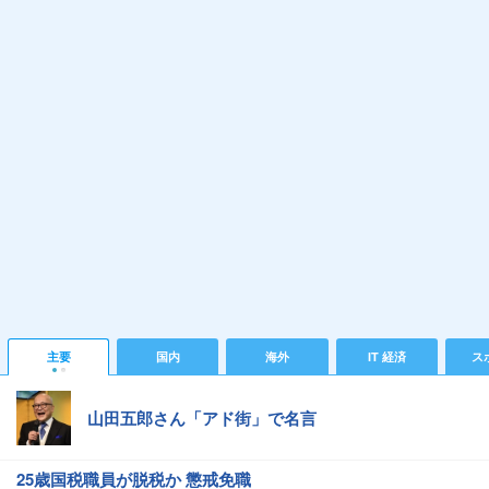
主要
国内
海外
IT 経済
ス
山田五郎さん「アド街」で名言
25歳国税職員が脱税か 懲戒免職