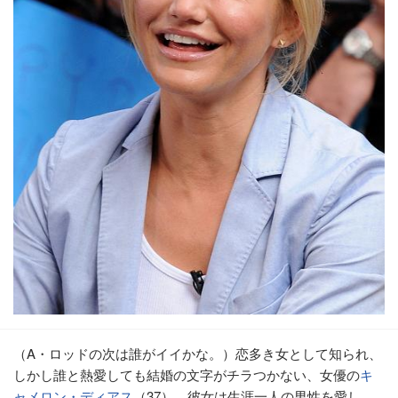
（A・ロッドの次は誰がイイかな。）恋多き女として知られ、
しかし誰と熱愛しても結婚の文字がチラつかない、女優の
キ
ャメロン・ディアス
（37）。彼女は生涯一人の男性を愛し、