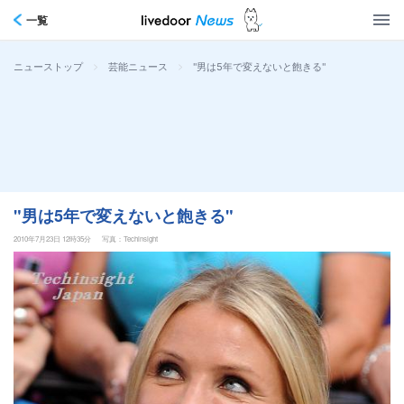
一覧
>
>
"男は5年で変えないと飽きる"
ニューストップ
芸能ニュース
"男は5年で変えないと飽きる"
2010年7月23日 12時35分
写真：Techinsight