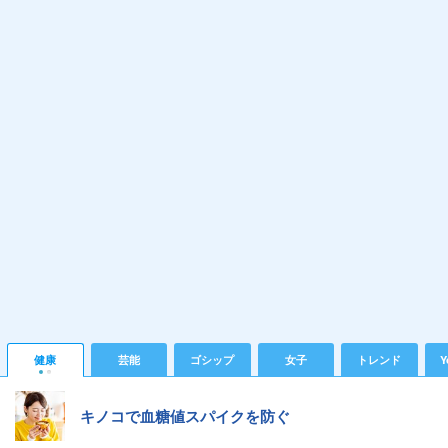
健康
芸能
ゴシップ
女子
トレンド
Y
キノコで血糖値スパイクを防ぐ