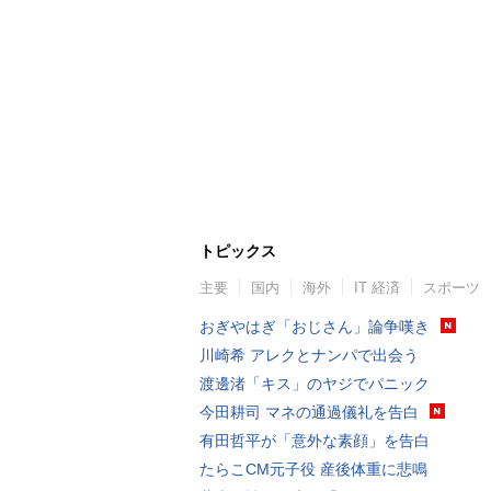
トピックス
主要
国内
海外
IT 経済
スポーツ
おぎやはぎ「おじさん」論争嘆き
川崎希 アレクとナンパで出会う
渡邊渚「キス」のヤジでパニック
今田耕司 マネの通過儀礼を告白
有田哲平が「意外な素顔」を告白
たらこCM元子役 産後体重に悲鳴