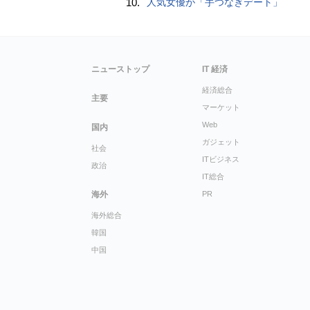
10.
人気女優が「手つなぎデート」
ニューストップ
IT 経済
経済総合
主要
マーケット
Web
国内
ガジェット
社会
ITビジネス
政治
IT総合
海外
PR
海外総合
韓国
中国