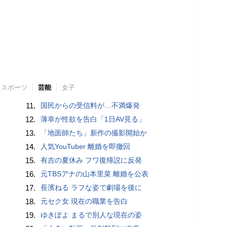
スポーツ
芸能
女子
11.
国民からの受信料が…不満爆発
12.
薄幸が性欲を告白「1日AV見る」
13.
「地面師たち」新作の撮影開始か
14.
人気YouTuber 離婚を即撤回
15.
有吉の夏休み フワ復帰説に反発
16.
元TBSアナの山本里菜 離婚を公表
17.
長濱ねる ラフな姿で劇場を後に
18.
元セク女 現在の職業を告白
19.
ゆきぽよ まるで別人な現在の姿