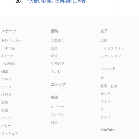
20.
「大食い動画」批判殺到に本音
スポーツ
芸能
女子
海外サッカー
芸能総合
恋愛
日本代表
音楽
ライフスタイル
Jリーグ
韓流
ファッション
プロ野球
グラビア
トレンド
MLB
テレビ
本
ゴルフ
ゴシップ
教育・仕事
テニス
からだ
格闘技
映画
マネー
競馬
レビュー
車
相撲
プレゼント
グルメ
バスケ
特集
バレー
YouTube
フィギュア