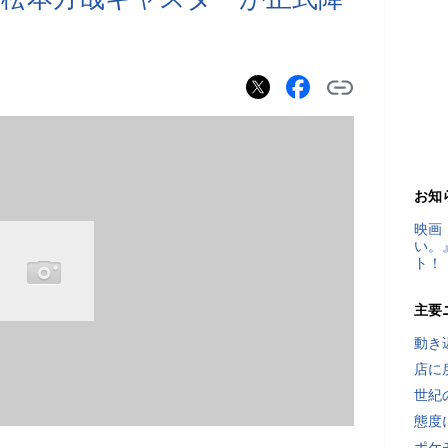
お知
映画
い。
ト！
主要
動き
店に
世紀
態度
ポケ