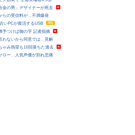
合金の男」デザイナーが死去
からの受信料が…不満爆発
 古いPCが復活するUSB
猶予つけば御の字 記者指摘
言わないから同意では…見解
ちゃみ熱望も10回落ちた過去
ヤロー…人気声優が別れ悲痛