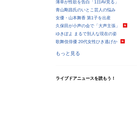
薄幸が性欲を告白「1日AV見る」
青山剛昌氏のいとこ芸人の悩み
女優・山本舞香 第1子を出産
久保田が小声の会で「大声主張」
ゆきぽよ まるで別人な現在の姿
歌舞伎俳優 20代女性ひき逃げか
もっと見る
ライブドアニュースを読もう！