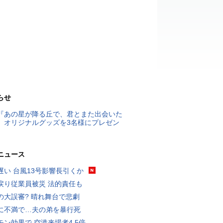
らせ
『あの星が降る丘で、君とまた出会いた
』オリジナルグッズを3名様にプレゼン
ニュース
遅い 台風13号影響長引くか
戻り従業員被災 法的責任も
の大誤審? 晴れ舞台で悲劇
に不満で…夫の弟を暴行死
モン効果で 空港来場者4.5倍