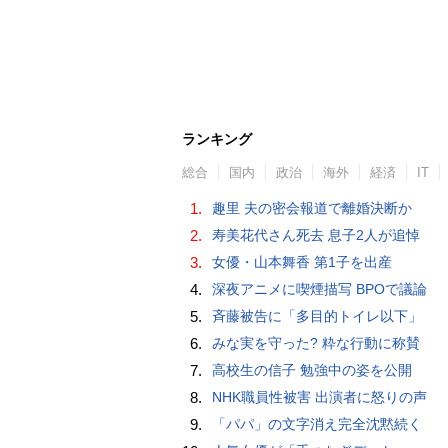
ランキング
総合
国内
政治
海外
経済
IT
1.
趣里 夫の密会報道で離婚決断か
2.
寿美花代さん死去 息子2人が追悼
3.
女優・山本舞香 第1子を出産
4.
深夜アニメに喫煙描写 BPOで議論
5.
斉藤被告に「多目的トイレ以下」
6.
みな実を守った? 粋な行動に称賛
7.
高校生の信子 勉強中の姿を公開
8.
NHK職員性被害 出演者に怒りの声
9.
「パパ」の文字消え完全沈黙続く