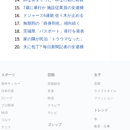
15.
7歳に暴行か 施設従業員の女逮捕
16.
ドジャース6連敗 佐々木が止める
17.
無期刑の「終身刑化」傾向続く
18.
茨城県「パスポート」発行を発表
19.
家の隣が民泊「トラウマなった」
20.
夫に包丁? 毎日新聞記者の女逮捕
スポーツ
芸能
女子
海外サッカー
芸能総合
恋愛
日本代表
音楽
ライフスタイル
Jリーグ
韓流
ファッション
プロ野球
グラビア
トレンド
MLB
テレビ
本
ゴルフ
ゴシップ
教育・仕事
テニス