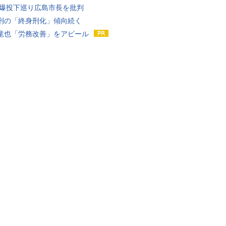
原爆投下巡り広島市長を批判
刑の「終身刑化」傾向続く
竜也「労務改善」をアピール