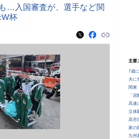
も…入国審査が、選手など関
米W杯
主要
7歳
夫に
関東
「泥
高速
立体
高市
家の
九州