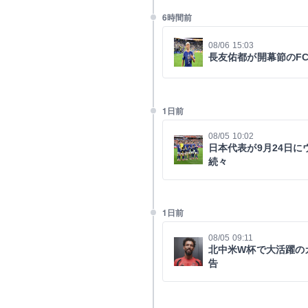
6時間前
08/06 15:03
長友佑都が開幕節のF
1日前
08/05 10:02
日本代表が9月24日
続々
1日前
08/05 09:11
北中米W杯で大活躍の
告