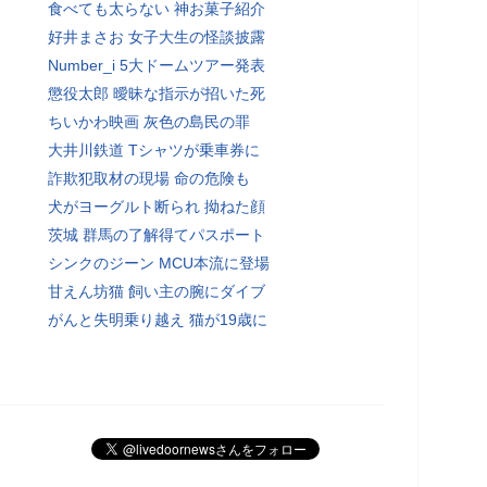
食べても太らない 神お菓子紹介
好井まさお 女子大生の怪談披露
Number_i 5大ドームツアー発表
懲役太郎 曖昧な指示が招いた死
ちいかわ映画 灰色の島民の罪
大井川鉄道 Tシャツが乗車券に
詐欺犯取材の現場 命の危険も
犬がヨーグルト断られ 拗ねた顔
茨城 群馬の了解得てパスポート
シンクのジーン MCU本流に登場
甘えん坊猫 飼い主の腕にダイブ
がんと失明乗り越え 猫が19歳に