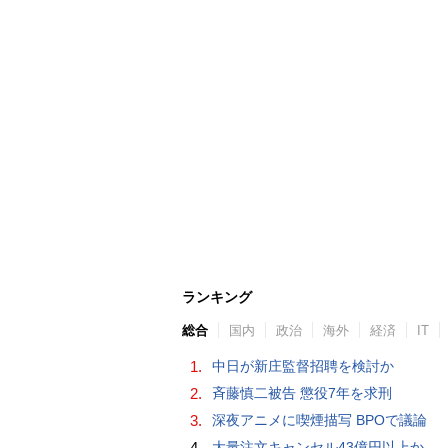
ランキング
総合
国内
政治
海外
経済
IT
1.
中日が新庄監督招聘を検討か
2.
斉藤慎二被告 懲役7年を求刑
3.
深夜アニメに喫煙描写 BPOで議論
4.
大量注文キャンセル43億円以上か