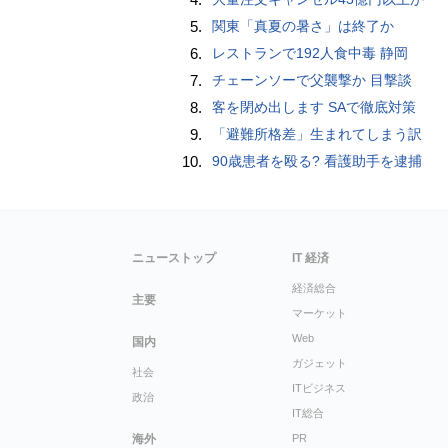
5.
関東「真夏の暑さ」は終了か
6.
レストランで192人食中毒 静岡
7.
チェーンソーで父襲撃か 目撃談
8.
客を閉め出します SAで徹底対策
9.
「避難所格差」生まれてしまう訳
10.
90歳患者を殴る? 看護助手を逮捕
ニューストップ
IT 経済
経済総合
主要
マーケット
Web
国内
ガジェット
社会
ITビジネス
政治
IT総合
海外
PR