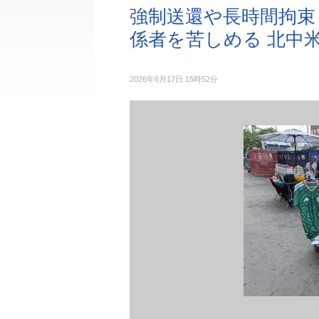
強制送還や長時間拘束
係者を苦しめる 北中
2026年6月17日 15時52分