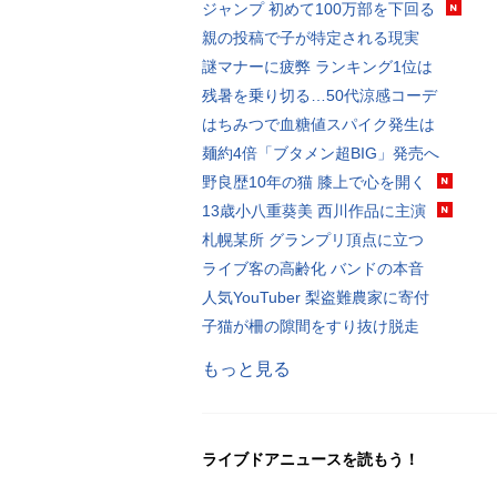
ジャンプ 初めて100万部を下回る
親の投稿で子が特定される現実
謎マナーに疲弊 ランキング1位は
残暑を乗り切る…50代涼感コーデ
はちみつで血糖値スパイク発生は
麺約4倍「ブタメン超BIG」発売へ
野良歴10年の猫 膝上で心を開く
13歳小八重葵美 西川作品に主演
札幌某所 グランプリ頂点に立つ
ライブ客の高齢化 バンドの本音
人気YouTuber 梨盗難農家に寄付
子猫が柵の隙間をすり抜け脱走
もっと見る
ライブドアニュースを読もう！