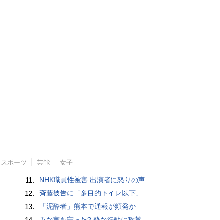
スポーツ
芸能
女子
11.
NHK職員性被害 出演者に怒りの声
12.
斉藤被告に「多目的トイレ以下」
13.
「泥酔者」熊本で通報が頻発か
14.
みな実を守った? 粋な行動に称賛