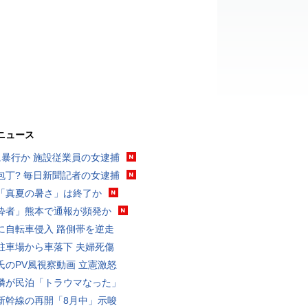
ニュース
に暴行か 施設従業員の女逮捕
包丁? 毎日新聞記者の女逮捕
「真夏の暑さ」は終了か
酔者」熊本で通報が頻発か
に自転車侵入 路側帯を逆走
駐車場から車落下 夫婦死傷
氏のPV風視察動画 立憲激怒
隣が民泊「トラウマなった」
新幹線の再開「8月中」示唆