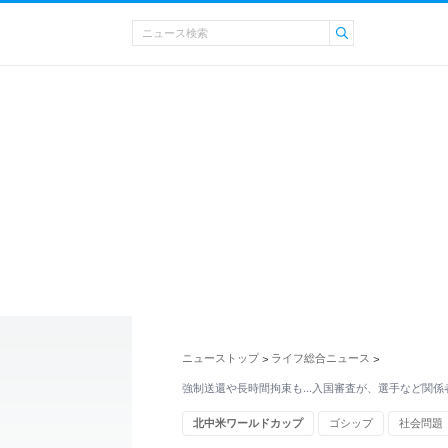
ニューストップ
ライフ総合ニュース
>
>
強制送還や長時間拘束も…入国審査が、選手など関係者
北中米ワールドカップ
ゴシップ
社会問題