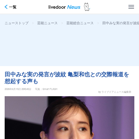
一覧
>
>
>
田中みな実の発言が波紋
ニューストップ
芸能ニュース
芸能総合ニュース
田中みな実の発言が波紋 亀梨和也との交際報道を
想起する声も
2026年6月15日 20時45分
写真：Smart FLASH
by ライブドアニュース編集部