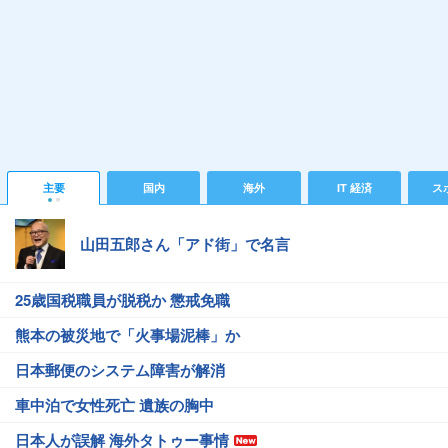
主要
国内
海外
IT 経済
ス
山田五郎さん「アド街」で名言
25歳国税職員が脱税か 懲戒免職
熊本の被災地で「火事場泥棒」か
日本郵便のシステム障害が解消
車中泊で女性死亡 遺族の胸中
日本人が誤解 海外タトゥー事情