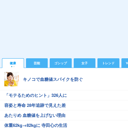
健康
芸能
ゴシップ
女子
トレンド
Y
キノコで血糖値スパイクを防ぐ
「モテるためのヒント」326人に
容姿と寿命 28年追跡で見えた差
あたりめ 血糖値を上げない理由
体重62kg→82kgに 寺田心の生活