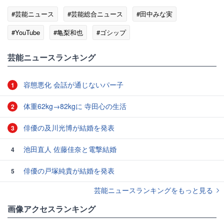
#芸能ニュース
#芸能総合ニュース
#田中みな実
#YouTube
#亀梨和也
#ゴシップ
芸能ニュースランキング
容態悪化 会話が通じないパー子
1
体重62kg→82kgに 寺田心の生活
2
俳優の及川光博が結婚を発表
3
池田直人 佐藤佳奈と電撃結婚
4
俳優の戸塚純貴が結婚を発表
5
芸能ニュースランキングをもっと見る
画像アクセスランキング