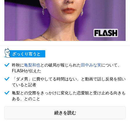
ざっくり言うと
昨秋に
亀梨和也
との破局が報じられた
田中みな実
について、
FLASHが伝えた
「ダメ男」に費やしてる時間はない、と動画で話し反発を招い
ていると記者
亀梨との交際をきっかけに変化した恋愛観と受け止める向きも
ある、とのこと
続きを読む