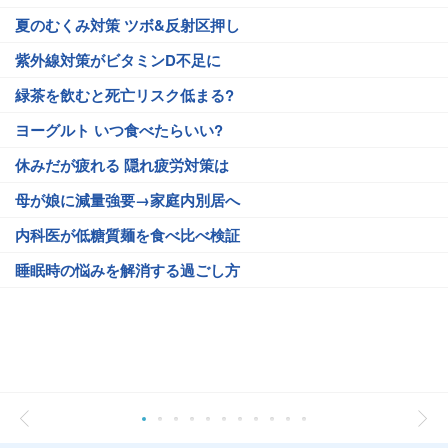
夏のむくみ対策 ツボ&反射区押し
紫外線対策がビタミンD不足に
緑茶を飲むと死亡リスク低まる?
ヨーグルト いつ食べたらいい?
休みだが疲れる 隠れ疲労対策は
母が娘に減量強要→家庭内別居へ
内科医が低糖質麺を食べ比べ検証
睡眠時の悩みを解消する過ごし方