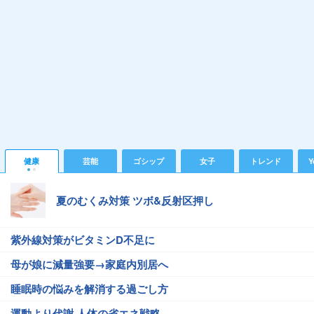
健康
芸能
ゴシップ
女子
トレンド
Y
夏のむくみ対策 ツボ&反射区押し
紫外線対策がビタミンD不足に
母が娘に減量強要→家庭内別居へ
睡眠時の悩みを解消する過ごし方
運動より代謝 人体の省エネ戦略