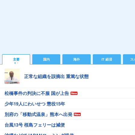
主要
国内
海外
IT 経済
ス
正常な組織を誤摘出 重篤な状態
松橋事件の判決に不服 国が上告
少年19人にわいせつ 懲役15年
別府の「移動式温泉」熊本へ出発
台風13号 桜島フェリーは減便