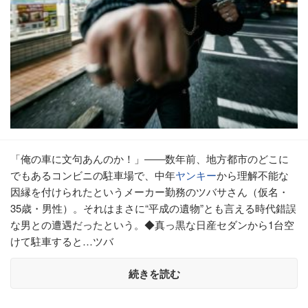
「俺の車に文句あんのか！」――数年前、地方都市のどこに
でもあるコンビニの駐車場で、中年
ヤンキー
から理解不能な
因縁を付けられたというメーカー勤務のツバサさん（仮名・
35歳・男性）。それはまさに“平成の遺物”とも言える時代錯誤
な男との遭遇だったという。◆真っ黒な日産セダンから1台空
けて駐車すると…ツバ
続きを読む