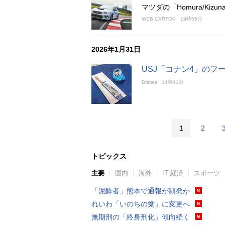
マツダの「Homura/Kizuna
WEB CARTOP
19時55分
2026年1月31日
USJ「コナン4」のフ
Dtimes
14時41分
1
2
トピックス
主要
国内
海外
IT 経済
スポーツ
「泥酔者」熊本で通報が頻発か
れいわ「いのちの党」に変更へ
無期刑の「終身刑化」傾向続く