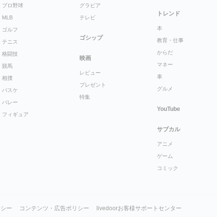
プロ野球
グラビア
トレンド
MLB
テレビ
本
ゴルフ
ゴシップ
教育・仕事
テニス
からだ
格闘技
映画
マネー
競馬
レビュー
車
相撲
プレゼント
グルメ
バスケ
特集
バレー
YouTube
フィギュア
サブカル
アニメ
ゲーム
コミック
リシー
コンテンツ・広告ポリシー
livedoorお客様サポートセンター