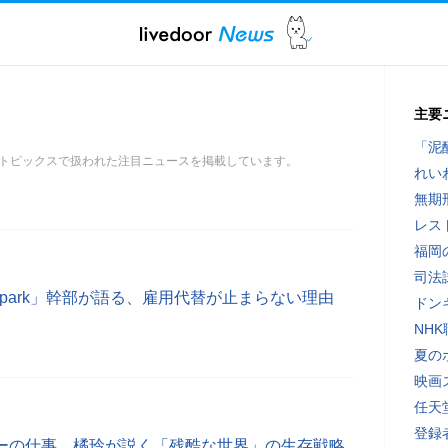
主要
「泥
トピックスで扱われた注目ニュースを掲載しています。
れい
無期
レス
福岡
司法
nspark」幹部が語る、雇用代替が止まらない理由
ドン
NH
夏の
映画
任天
登録者
ラーの仕事、橘玲が説く「残酷な世界」の生存戦略