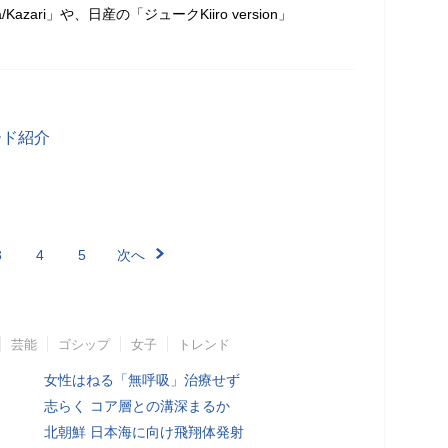
/Kazari」や、日産の「ジュークKiiro version」
ード紹介
3
4
5
次へ
芸能
ゴシップ
女子
トレンド
女性はねる「無呼吸」治療せず
志らく コア層との溝深まるか
北朝鮮 日本海に向け飛翔体発射