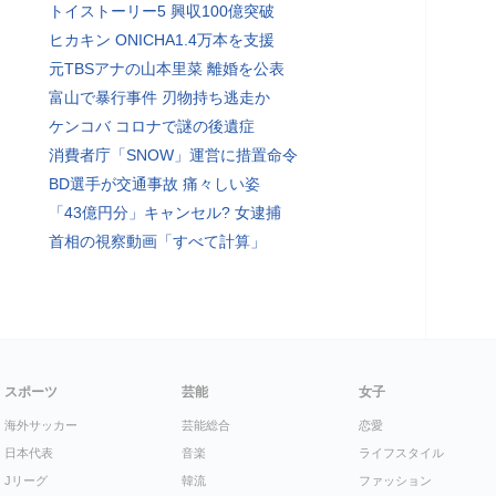
トイストーリー5 興収100億突破
ヒカキン ONICHA1.4万本を支援
元TBSアナの山本里菜 離婚を公表
富山で暴行事件 刃物持ち逃走か
ケンコバ コロナで謎の後遺症
消費者庁「SNOW」運営に措置命令
BD選手が交通事故 痛々しい姿
「43億円分」キャンセル? 女逮捕
首相の視察動画「すべて計算」
スポーツ
芸能
女子
海外サッカー
芸能総合
恋愛
日本代表
音楽
ライフスタイル
Jリーグ
韓流
ファッション