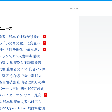
livedoor
ニュース
酔者」熊本で通報が頻発か
わ「いのちの党」に変更へ
刑の「終身刑化」傾向続く
トランで192人食中毒 静岡
の議長 地震巡り不謹慎発言
試験 受験者のPC不具合247件
キ露店 うなぎで食中毒14人
K職員性被害 出演者に怒りの声
ボーナス平均 初の100万超え
スパイダーマン ソニー最高
堂 熊本地震被災者へ対応も
223万YouTuber 離婚を撤回