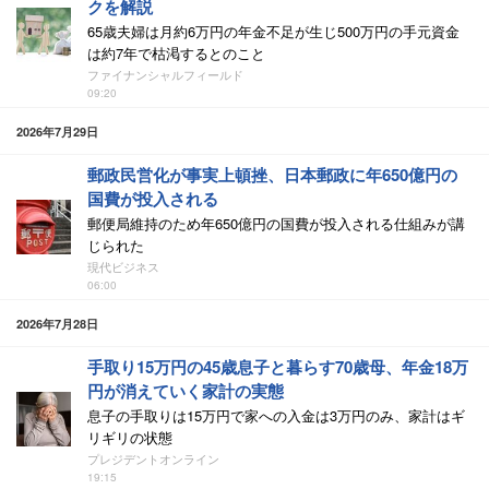
クを解説
65歳夫婦は月約6万円の年金不足が生じ500万円の手元資金
は約7年で枯渇するとのこと
ファイナンシャルフィールド
09:20
2026年7月29日
郵政民営化が事実上頓挫、日本郵政に年650億円の
国費が投入される
郵便局維持のため年650億円の国費が投入される仕組みが講
じられた
現代ビジネス
06:00
2026年7月28日
手取り15万円の45歳息子と暮らす70歳母、年金18万
円が消えていく家計の実態
息子の手取りは15万円で家への入金は3万円のみ、家計はギ
リギリの状態
プレジデントオンライン
19:15