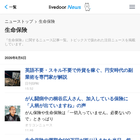
一覧
ニューストップ
>
生命保険
生命保険
『生命保険』に関するニュース記事一覧。トピックスで扱われた注目ニュースを掲載
しています。
2026年8月6日
英語不要・スキル不要で外貨を稼ぐ、円安時代の副
業術を専門家が解説
日刊SPA!
15:52
がん闘病中の桐谷広人さん、加入している保険に
「人柄が出ていますね」の声
がん保険や生命保険は「一切入っていません。必要ないの
で」ときっぱり
オリコンニュース
11:46