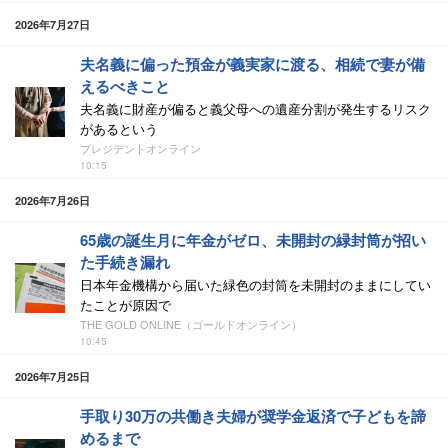
2026年7月27日
夫名義に偏った預金が義実家に渡る、相続で妻が備
えるべきこと
夫名義に財産が偏ると義父母への遺産分割が発生するリスク
があるという
プレジデントオンライン
10:15
2026年7月26日
65歳の誕生月に年金がゼロ、未開封の緑封筒が招い
た手続き漏れ
日本年金機構から届いた緑色の封筒を未開封のままにしてい
たことが原因で
THE GOLD ONLINE（ゴールドオンライン）
10:45
2026年7月25日
手取り30万の共働き夫婦が奨学金返済で子どもを諦
めるまで