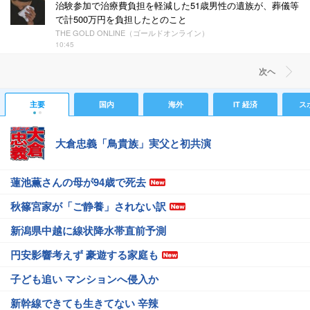
治験参加で治療費負担を軽減した51歳男性の遺族が、葬儀等
で計500万円を負担したとのこと
THE GOLD ONLINE（ゴールドオンライン）
10:45
次ヘ
主要
国内
海外
IT 経済
ス
大倉忠義「鳥貴族」実父と初共演
蓮池薫さんの母が94歳で死去
秋篠宮家が「ご静養」されない訳
新潟県中越に線状降水帯直前予測
円安影響考えず 豪遊する家庭も
子ども追い マンションへ侵入か
新幹線できても生きてない 辛辣