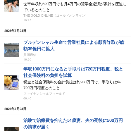
世帯年収約620万円でも月4万円の奨学金返済が家計を圧迫し
ているとのこと
THE GOLD ONLINE（ゴールドオンライン）
19:15
2026年7月24日
プルデンシャル生命で営業社員による顧客詐取が総
額39億円に拡大
共同通信
16:20
年収1000万円になると手取りは720万円程度、税と
社会保険料の負担を試算
税金と社会保険料の合計負担は約280万円で、手取りは年
720万円程度とのこと
ファイナンシャルフィールド
06:40
2026年7月23日
治験で治療費を抑えた51歳妻、夫の死後に500万円
の請求が届く