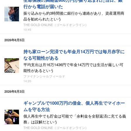
生命保険の満期金600万円が振り込まれた当日、銀
行から電話が届いた
振り込みから約3時間後に銀行から連絡があり、資産運用商
品を勧められたという
THE GOLD ONLINE（ゴールドオンライン）
10:45
2026年8月5日
持ち家ローン完済でも年金月14万円では毎月赤字に
なる可能性がある
平均支出は月16万1436円で年金14万円では生活が厳しい可
能性があるという
ファイナンシャルフィールド
14:20
2026年8月3日
ギャンブルで1000万円の借金、個人再生でマイホー
ムを守る方法
個人再生中でも貯金は可能で「余剰金を全額返済に充てる義
務」は誤解だという
THE GOLD ONLINE（ゴールドオンライン）