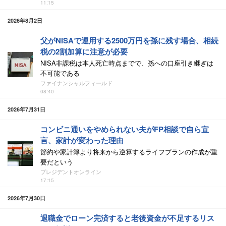
11:15
2026年8月2日
父がNISAで運用する2500万円を孫に残す場合、相続
税の2割加算に注意が必要
NISA非課税は本人死亡時点までで、孫への口座引き継ぎは
不可能である
ファイナンシャルフィールド
08:40
2026年7月31日
コンビニ通いをやめられない夫がFP相談で自ら宣
言、家計が変わった理由
節約や家計簿より将来から逆算するライフプランの作成が重
要だという
プレジデントオンライン
17:15
2026年7月30日
退職金でローン完済すると老後資金が不足するリス