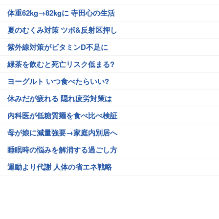
体重62kg→82kgに 寺田心の生活
夏のむくみ対策 ツボ&反射区押し
紫外線対策がビタミンD不足に
緑茶を飲むと死亡リスク低まる?
ヨーグルト いつ食べたらいい?
休みだが疲れる 隠れ疲労対策は
内科医が低糖質麺を食べ比べ検証
母が娘に減量強要→家庭内別居へ
睡眠時の悩みを解消する過ごし方
運動より代謝 人体の省エネ戦略