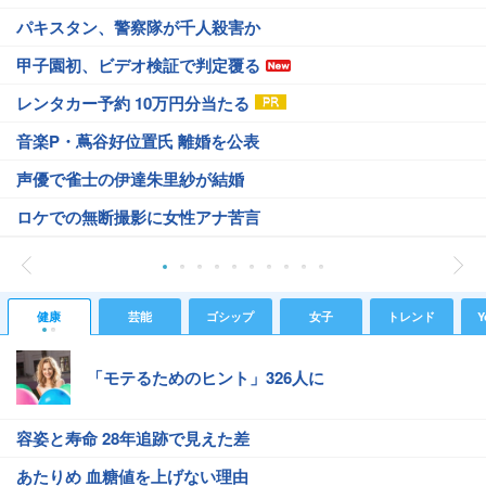
パキスタン、警察隊が千人殺害か
甲子園初、ビデオ検証で判定覆る
レンタカー予約 10万円分当たる
音楽P・蔦谷好位置氏 離婚を公表
声優で雀士の伊達朱里紗が結婚
ロケでの無断撮影に女性アナ苦言
健康
芸能
ゴシップ
女子
トレンド
Y
「モテるためのヒント」326人に
容姿と寿命 28年追跡で見えた差
あたりめ 血糖値を上げない理由