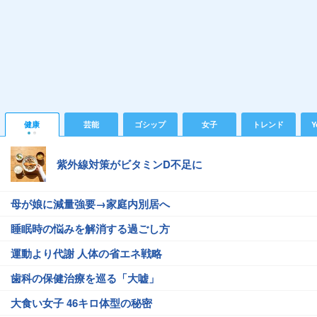
健康
芸能
ゴシップ
女子
トレンド
Y
紫外線対策がビタミンD不足に
母が娘に減量強要→家庭内別居へ
睡眠時の悩みを解消する過ごし方
運動より代謝 人体の省エネ戦略
歯科の保健治療を巡る「大嘘」
大食い女子 46キロ体型の秘密