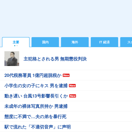
主要
国内
海外
IT 経済
ス
主犯格とされる男 無期懲役判決
20代税務署員 1億円超脱税か
小学生の女の子にキス 男を逮捕
動き遅い 台風13号影響長引くか
未成年の裸体写真所持か 男逮捕
態度に不満で…夫の弟を暴行死
駅で流れた「不適切音声」に声明