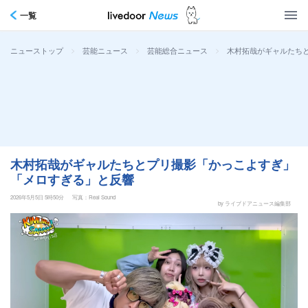
一覧
>
>
>
木村拓哉がギャルたち
ニューストップ
芸能ニュース
芸能総合ニュース
木村拓哉がギャルたちとプリ撮影「かっこよすぎ」
「メロすぎる」と反響
2026年5月5日 5時50分
写真：Real Sound
by ライブドアニュース編集部