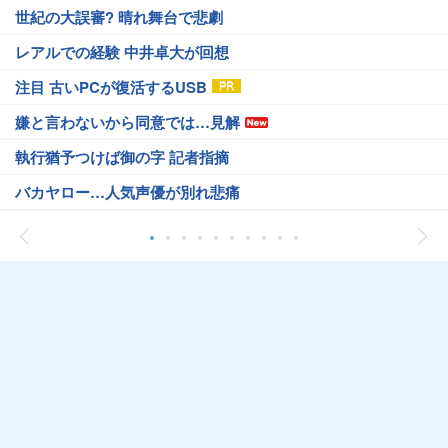
世紀の大誤審? 晴れ舞台で悲劇
レアルでの経験 中井卓大が回想
注目 古いPCが復活するUSB
嫌と言わないから同意では…見解
執行猶予つけば御の字 記者指摘
バカヤロー…人気声優が別れ悲痛