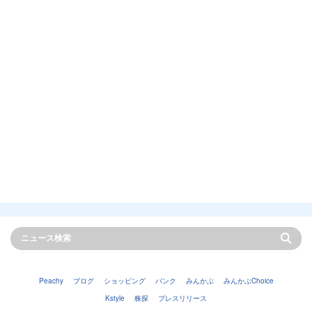
Peachy
ブログ
ショッピング
バンク
みんかぶ
みんかぶChoice
Kstyle
株探
プレスリリース