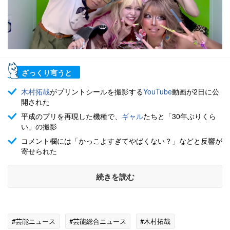
ざっくり言うと
木村拓哉
がプリントシールを撮影する
YouTube
動画が2日に公
開された
平成のプリを再現した機種で、
ギャル
たちと「30年ぶりくら
い」の撮影
コメント欄には「かっこよすぎてやばくない？」などと反響が
寄せられた
続きを読む
#芸能ニュース
#芸能総合ニュース
#木村拓哉